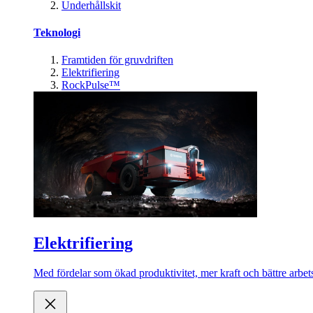
Underhållskit
Teknologi
Framtiden för gruvdriften
Elektrifiering
RockPulse™
Elektrifiering
Med fördelar som ökad produktivitet, mer kraft och bättre arbets