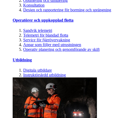
Optimering och simulering
Konsultation
Design och rapportering för borrning och sprängning
Operatörer och uppkopplad flotta
Sandvik telemetri
Telemetri för blandad flotta
Service för fjärrövervakning
Appar som följer med utrustningen
Operativ planering och genomförande av skift
Utbildning
Digitala utbildare
Instruktörsledd utbildning