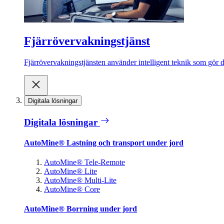
Fjärrövervakningstjänst
Fjärrövervakningstjänsten använder intelligent teknik som gör de
Digitala lösningar
Digitala lösningar
AutoMine® Lastning och transport under jord
AutoMine® Tele-Remote
AutoMine® Lite
AutoMine® Multi-Lite
AutoMine® Core
AutoMine® Borrning under jord