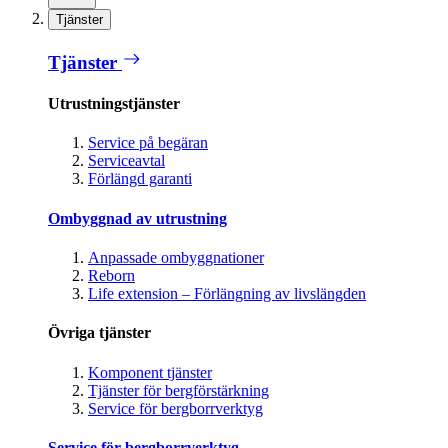
Tjänster
Tjänster
Utrustningstjänster
Service på begäran
Serviceavtal
Förlängd garanti
Ombyggnad av utrustning
Anpassade ombyggnationer
Reborn
Life extension – Förlängning av livslängden
Övriga tjänster
Komponent tjänster
Tjänster för bergförstärkning
Service för bergborrverktyg
Service för bergborrverktyg