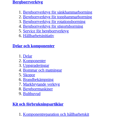
Bergborrverktyg
Bergborrverktyg för sänkhammarborrning
Bergborrverktyg för topphammarborrning
Bergborrverktyg för rotationsborrning
Bergborrverktyg för stigortsborrning
Service för bergborrverktyg
Hållbarhetsinitiativ
Delar och komponenter
Delar
Komponenter
Uppgraderingar
Bommar och matningar
Skopor
Brandbekämpning
Markbrytande verktyg
Bergborrmaskiner
Bulthuvud
Kit och förbrukningsartiklar
Komponentreparation och hållbarhetskit