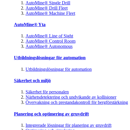
AutoMine® Single Drill
AutoMine® Drill Fleet
AutoMine® Machine Fleet
AutoMine® Yta
AutoMine® Line of Sight
AutoMine® Control Room
AutoMine® Autonomous
Utbildningslösningar för automation
Utbildningslösningar för automation
Säkerhet och miljö
Säkerhet för personalen
Närhetsdetektering och undvikande av kollisioner
Övervakning och prestandakontroll för bergförstärkning
Planering och optimering av gruvdrift
Integrerade lösningar för planering av gruvdrift