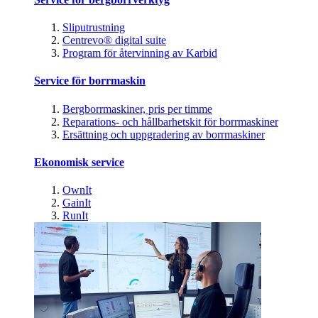
Sliputrustning
Centrevo® digital suite
Program för återvinning av Karbid
Service för borrmaskin
Bergborrmaskiner, pris per timme
Reparations- och hållbarhetskit för borrmaskiner
Ersättning och uppgradering av borrmaskiner
Ekonomisk service
OwnIt
GainIt
RunIt