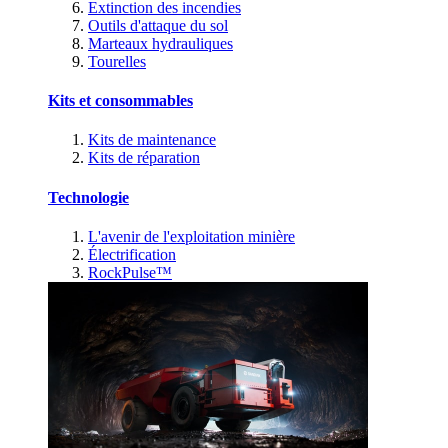
Extinction des incendies
Outils d'attaque du sol
Marteaux hydrauliques
Tourelles
Kits et consommables
Kits de maintenance
Kits de réparation
Technologie
L'avenir de l'exploitation minière
Électrification
RockPulse™