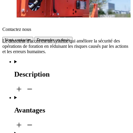
Contactez nous
Nous contacter
Demander un devis
Le détecteur d'accès est un système qui améliore la sécurité des
opérations de foration en réduisant les risques causés par les actions
et les erreurs humaines.
Description
Avantages