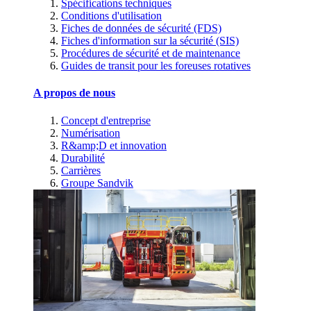
Spécifications techniques
Conditions d'utilisation
Fiches de données de sécurité (FDS)
Fiches d'information sur la sécurité (SIS)
Procédures de sécurité et de maintenance
Guides de transit pour les foreuses rotatives
A propos de nous
Concept d'entreprise
Numérisation
R&amp;D et innovation
Durabilité
Carrières
Groupe Sandvik