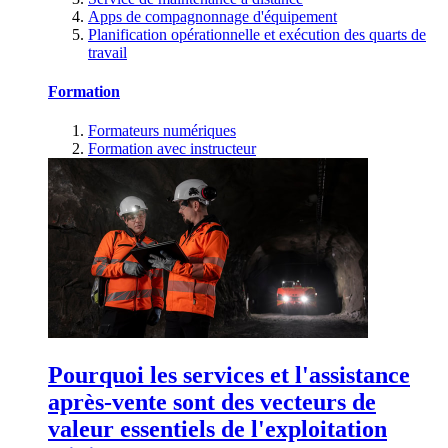
Apps de compagnonnage d'équipement
Planification opérationnelle et exécution des quarts de
travail
Formation
Formateurs numériques
Formation avec instructeur
Pourquoi les services et l'assistance
après-vente sont des vecteurs de
valeur essentiels de l'exploitation