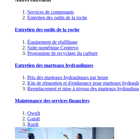
Services de composants
Entretien des outils de la roche
Entretien des outils de la roche
Équipement de réaffûtage
Suite numérique Centrevo
Programme de recyclage du carbure
Entretien des marteaux hydrauliques
Prix des marteaux hydrauliques par heure
Kits de réparation et d'endurance pour marteaux hydraul
Remplacement et mise à niveau des marteaux hydrauliqu
Maintenance des services financiers
OwnIt
GainIt
RunIt