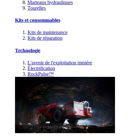
Marteaux hydrauliques
Tourelles
Kits et consommables
Kits de maintenance
Kits de réparation
Technologie
L'avenir de l'exploitation minière
Électrification
RockPulse™