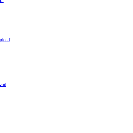
ol
plosif
vail