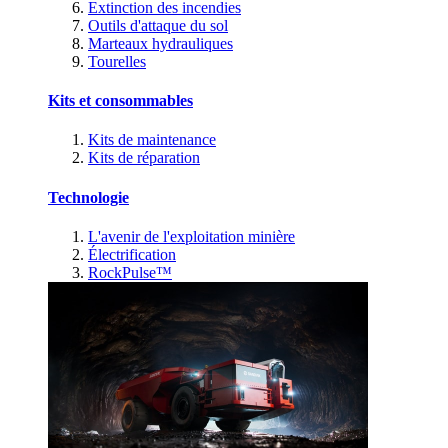
Extinction des incendies
Outils d'attaque du sol
Marteaux hydrauliques
Tourelles
Kits et consommables
Kits de maintenance
Kits de réparation
Technologie
L'avenir de l'exploitation minière
Électrification
RockPulse™