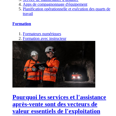
Apps de compagnonnage d'équipement
Planification opérationnelle et exécution des quarts de
travail
Formation
Formateurs numériques
Formation avec instructeur
Pourquoi les services et l'assistance
après-vente sont des vecteurs de
valeur essentiels de l'exploitation