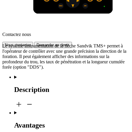
Contactez nous
Nous contacter
Demander un devis
Le système Instrumentation de la flèche Sandvik TMS+ permet à
l'opérateur de contrôler avec une grande précision la direction de la
foration. Il peut également afficher des informations sur la
profondeur du trou, les taux de pénétration et la longueur cumulée
forée (option "DDS").
Description
Avantages