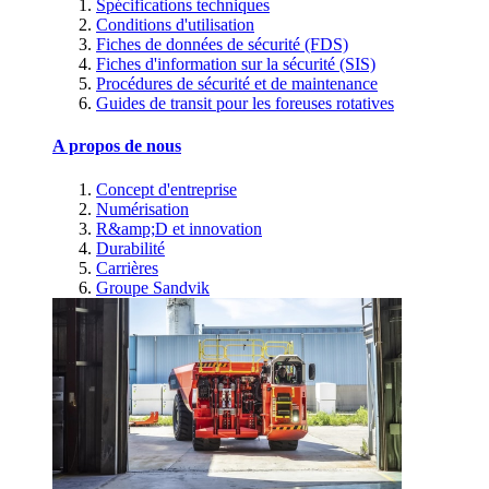
Spécifications techniques
Conditions d'utilisation
Fiches de données de sécurité (FDS)
Fiches d'information sur la sécurité (SIS)
Procédures de sécurité et de maintenance
Guides de transit pour les foreuses rotatives
A propos de nous
Concept d'entreprise
Numérisation
R&amp;D et innovation
Durabilité
Carrières
Groupe Sandvik