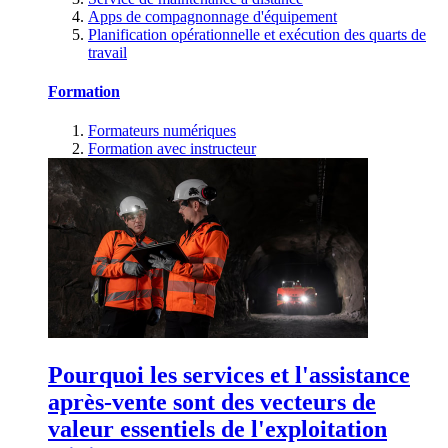
Apps de compagnonnage d'équipement
Planification opérationnelle et exécution des quarts de
travail
Formation
Formateurs numériques
Formation avec instructeur
Pourquoi les services et l'assistance
après-vente sont des vecteurs de
valeur essentiels de l'exploitation