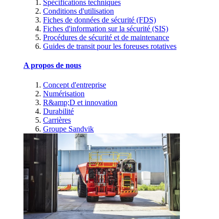
Spécifications techniques
Conditions d'utilisation
Fiches de données de sécurité (FDS)
Fiches d'information sur la sécurité (SIS)
Procédures de sécurité et de maintenance
Guides de transit pour les foreuses rotatives
A propos de nous
Concept d'entreprise
Numérisation
R&amp;D et innovation
Durabilité
Carrières
Groupe Sandvik