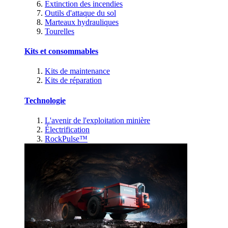
Extinction des incendies
Outils d'attaque du sol
Marteaux hydrauliques
Tourelles
Kits et consommables
Kits de maintenance
Kits de réparation
Technologie
L'avenir de l'exploitation minière
Électrification
RockPulse™