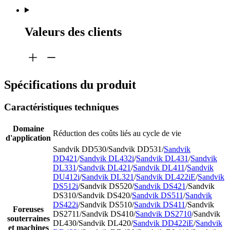
Valeurs des clients
Spécifications du produit
Caractéristiques techniques
Domaine
Réduction des coûts liés au cycle de vie
d'application
Sandvik DD530/Sandvik DD531/
Sandvik
DD421
/
Sandvik DL432i
/
Sandvik DL431
/
Sandvik
DL331
/
Sandvik DL421
/
Sandvik DL411
/
Sandvik
DU412i
/
Sandvik DL321
/
Sandvik DL422iE
/
Sandvik
DS512i
/Sandvik DS520/
Sandvik DS421
/Sandvik
DS310/Sandvik DS420/
Sandvik DS511
/
Sandvik
DS422i
/Sandvik DS510/
Sandvik DS411
/Sandvik
Foreuses
DS2711/Sandvik DS410/
Sandvik DS2710
/Sandvik
souterraines
DL430/Sandvik DL420/
Sandvik DD422iE
/
Sandvik
et machines