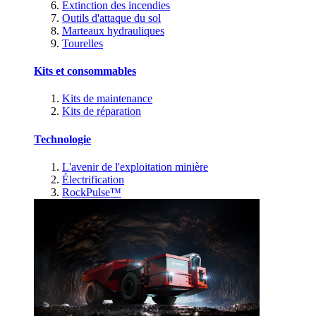
Extinction des incendies
Outils d'attaque du sol
Marteaux hydrauliques
Tourelles
Kits et consommables
Kits de maintenance
Kits de réparation
Technologie
L'avenir de l'exploitation minière
Électrification
RockPulse™