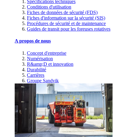
Spécifications techniques
Conditions d'utilisation
Fiches de données de sécurité (FDS)
Fiches d'information sur la sécurité (SIS)
Procédures de sécurité et de maintenance
Guides de transit pour les foreuses rotatives
A propos de nous
Concept d'entreprise
Numérisation
R&amp;D et innovation
Durabilité
Carrières
Groupe Sandvik