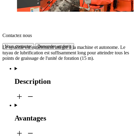
Contactez nous
Nous contacter
Demander un devis
Le système est entièrement intégré à la machine et autonome. Le
tuyau de lubrification est suffisamment long pour atteindre tous les
points de graissage de l'unité de foration (15 m).
Description
Avantages