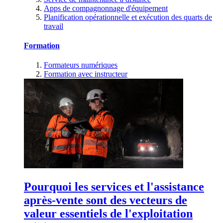
Apps de compagnonnage d'équipement
Planification opérationnelle et exécution des quarts de
travail
Formation
Formateurs numériques
Formation avec instructeur
Pourquoi les services et l'assistance
après-vente sont des vecteurs de
valeur essentiels de l'exploitation