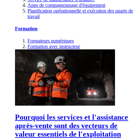
Apps de compagnonnage d'équipement
Planification opérationnelle et exécution des quarts de
travail
Formation
Formateurs numériques
Formation avec instructeur
Pourquoi les services et l'assistance
après-vente sont des vecteurs de
valeur essentiels de l'exploitation