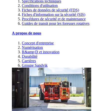
Spécifications techniques
Conditions d'utilisation
Fiches de données de sécurité (FDS)
Fiches d'information sur la sécurité (SIS)
Procédures de sécurité et de maintenance
Guides de transit pour les foreuses rotatives
A propos de nous
Concept d'entreprise
Numérisation
R&amp;D et innovation
Durabilité
Carrières
Groupe Sandvik