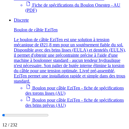
Fiche de spécifications du Boulon Onestep - AU
(PDF)
Discrete
Boulon de câble EziTen
Le boulon de câble EziTen est une solution à tension
mécanique de Ø21,8 mm pour un soutènement fiable du sol.
Disponible avec des brins lisses (EULA) et dentelés (EULN),
il permet d'obtenir une précontrainte précise à l'aide d'une
machine à boulonner standard - aucun tendeur hydraulique
n'est nécessaire. Son palier de butée interne élimine la torsion
du câble pour une tension optimale. Livré pré-assemblé,
EziTen permet une installation rapide et simple dans des trous
standard.
Boulon pour câble EziTen - fiche de spécifications
des torons lisses (AU)
Boulon pour câble EziTen - fiche de spécifications
des brins prévus (AU)
12
/
232