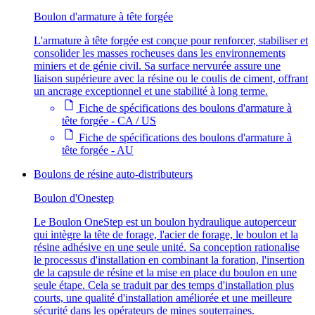
Boulon d'armature à tête forgée
L'armature à tête forgée est conçue pour renforcer, stabiliser et
consolider les masses rocheuses dans les environnements
miniers et de génie civil. Sa surface nervurée assure une
liaison supérieure avec la résine ou le coulis de ciment, offrant
un ancrage exceptionnel et une stabilité à long terme.
Fiche de spécifications des boulons d'armature à
tête forgée - CA / US
Fiche de spécifications des boulons d'armature à
tête forgée - AU
Boulons de résine auto-distributeurs
Boulon d'Onestep
Le Boulon OneStep est un boulon hydraulique autoperceur
qui intègre la tête de forage, l'acier de forage, le boulon et la
résine adhésive en une seule unité. Sa conception rationalise
le processus d'installation en combinant la foration, l'insertion
de la capsule de résine et la mise en place du boulon en une
seule étape. Cela se traduit par des temps d'installation plus
courts, une qualité d'installation améliorée et une meilleure
sécurité dans les opérateurs de mines souterraines.