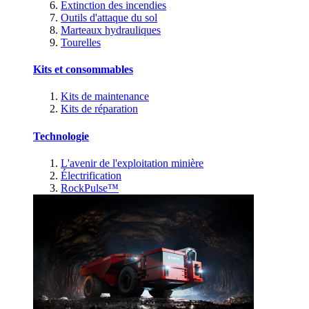
Extinction des incendies
Outils d'attaque du sol
Marteaux hydrauliques
Tourelles
Kits et consommables
Kits de maintenance
Kits de réparation
Technologie
L'avenir de l'exploitation minière
Électrification
RockPulse™