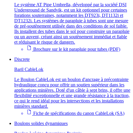
Le système AT Pipe Umbrella, développé par la société DSI
Underground de Sandvik, est un kit optionnel pour certaines
forations souterraines, notamment les DT923i, DT1132i et
DT1232i. Les systèmes de parapluie à tubes sont une mesure
de pré-soutènement utilisée dans des conditions de sol faible.
Ils installent des tubes dans le sol pour construire un parapluie
ou un auvent, créant ainsi un soutènement immédiat et fiable
et réduisant le risque de dangers.
Brochure sur le kit parapluie pour tubes (PDF)
Discrete
Baril CableLok
Le Boulon CableLok est un boulon d'ancrage à précontrainte
hydraulique conçu pour offrir un soutien supérieur dans les
applications minières. Doté d'un câble à sept brins, il offre une
flexibilité exceptionnelle et une grande résistance à la traction,
ce qui le rend idéal pour les intersections et les installations
minières standard.
Fiche de spécifications du canon CableLok (SA)
Boulons solides dynamiques