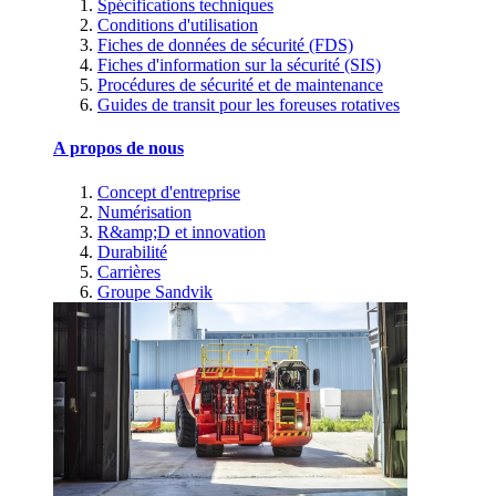
Spécifications techniques
Conditions d'utilisation
Fiches de données de sécurité (FDS)
Fiches d'information sur la sécurité (SIS)
Procédures de sécurité et de maintenance
Guides de transit pour les foreuses rotatives
A propos de nous
Concept d'entreprise
Numérisation
R&amp;D et innovation
Durabilité
Carrières
Groupe Sandvik