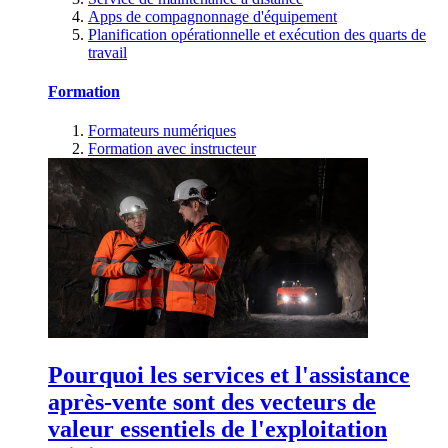
Apps de compagnonnage d'équipement
Planification opérationnelle et exécution des quarts de
travail
Formation
Formateurs numériques
Formation avec instructeur
Pourquoi les services et l'assistance
après-vente sont des vecteurs de
valeur essentiels de l'exploitation