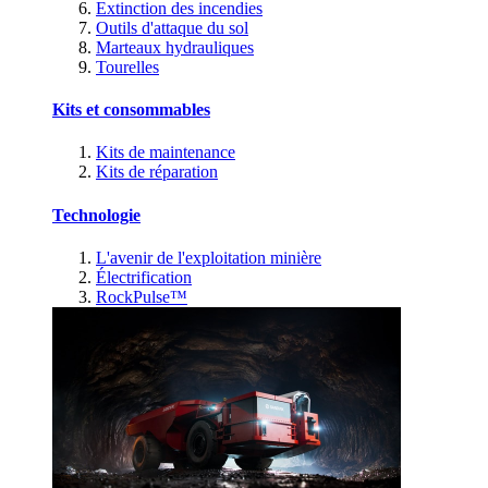
Extinction des incendies
Outils d'attaque du sol
Marteaux hydrauliques
Tourelles
Kits et consommables
Kits de maintenance
Kits de réparation
Technologie
L'avenir de l'exploitation minière
Électrification
RockPulse™