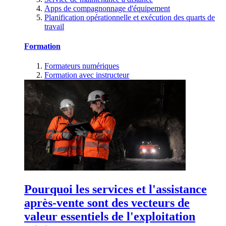
Apps de compagnonnage d'équipement
Planification opérationnelle et exécution des quarts de
travail
Formation
Formateurs numériques
Formation avec instructeur
Pourquoi les services et l'assistance
après-vente sont des vecteurs de
valeur essentiels de l'exploitation