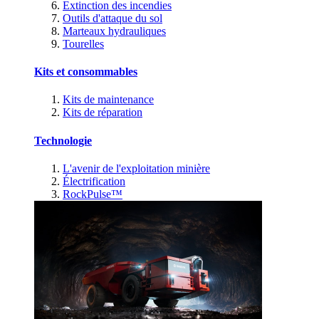
Extinction des incendies
Outils d'attaque du sol
Marteaux hydrauliques
Tourelles
Kits et consommables
Kits de maintenance
Kits de réparation
Technologie
L'avenir de l'exploitation minière
Électrification
RockPulse™