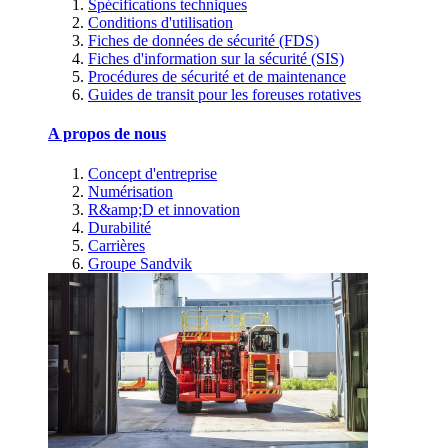
Spécifications techniques
Conditions d'utilisation
Fiches de données de sécurité (FDS)
Fiches d'information sur la sécurité (SIS)
Procédures de sécurité et de maintenance
Guides de transit pour les foreuses rotatives
A propos de nous
Concept d'entreprise
Numérisation
R&amp;D et innovation
Durabilité
Carrières
Groupe Sandvik