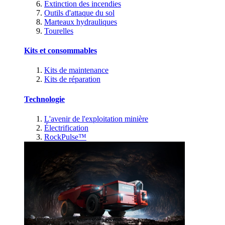
Extinction des incendies
Outils d'attaque du sol
Marteaux hydrauliques
Tourelles
Kits et consommables
Kits de maintenance
Kits de réparation
Technologie
L'avenir de l'exploitation minière
Électrification
RockPulse™