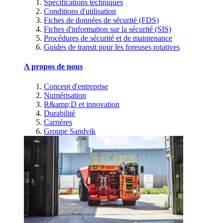
Spécifications techniques
Conditions d'utilisation
Fiches de données de sécurité (FDS)
Fiches d'information sur la sécurité (SIS)
Procédures de sécurité et de maintenance
Guides de transit pour les foreuses rotatives
A propos de nous
Concept d'entreprise
Numérisation
R&amp;D et innovation
Durabilité
Carrières
Groupe Sandvik