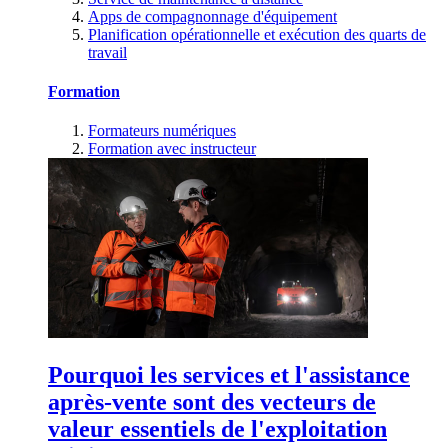
Apps de compagnonnage d'équipement
Planification opérationnelle et exécution des quarts de
travail
Formation
Formateurs numériques
Formation avec instructeur
Pourquoi les services et l'assistance
après-vente sont des vecteurs de
valeur essentiels de l'exploitation