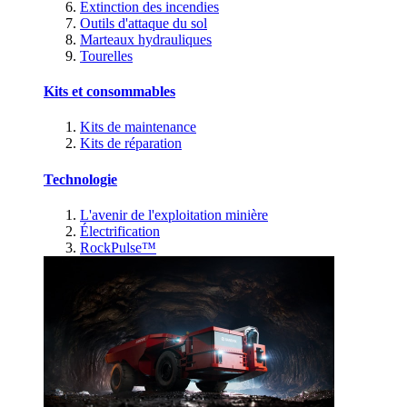
Extinction des incendies
Outils d'attaque du sol
Marteaux hydrauliques
Tourelles
Kits et consommables
Kits de maintenance
Kits de réparation
Technologie
L'avenir de l'exploitation minière
Électrification
RockPulse™