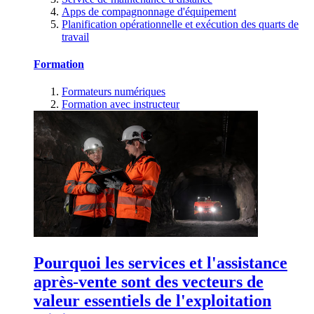
Apps de compagnonnage d'équipement
Planification opérationnelle et exécution des quarts de
travail
Formation
Formateurs numériques
Formation avec instructeur
Pourquoi les services et l'assistance
après-vente sont des vecteurs de
valeur essentiels de l'exploitation