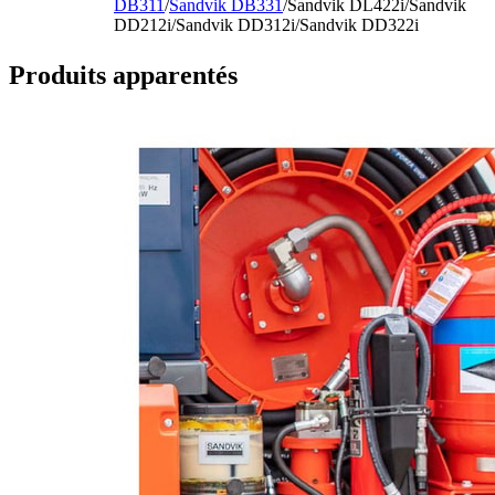
DB311
/
Sandvik DB331
/Sandvik DL422i/Sandvik
DD212i/Sandvik DD312i/Sandvik DD322i
Produits apparentés