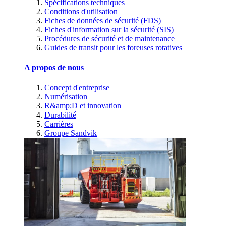
Spécifications techniques
Conditions d'utilisation
Fiches de données de sécurité (FDS)
Fiches d'information sur la sécurité (SIS)
Procédures de sécurité et de maintenance
Guides de transit pour les foreuses rotatives
A propos de nous
Concept d'entreprise
Numérisation
R&amp;D et innovation
Durabilité
Carrières
Groupe Sandvik