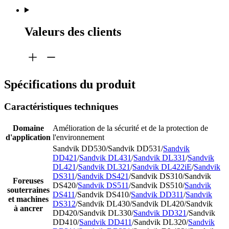
Valeurs des clients
Spécifications du produit
Caractéristiques techniques
Domaine
Amélioration de la sécurité et de la protection de
d'application
l'environnement
Sandvik DD530/Sandvik DD531/
Sandvik
DD421
/
Sandvik DL431
/
Sandvik DL331
/
Sandvik
DL421
/
Sandvik DL321
/
Sandvik DL422iE
/
Sandvik
DS311
/
Sandvik DS421
/Sandvik DS310/Sandvik
Foreuses
DS420/
Sandvik DS511
/Sandvik DS510/
Sandvik
souterraines
DS411
/Sandvik DS410/
Sandvik DD311
/
Sandvik
et machines
DS312
/Sandvik DL430/Sandvik DL420/Sandvik
à ancrer
DD420/Sandvik DL330/
Sandvik DD321
/Sandvik
DD410/
Sandvik DD411
/Sandvik DL320/
Sandvik