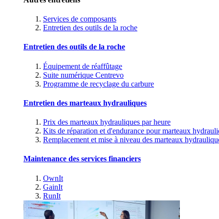
Services de composants
Entretien des outils de la roche
Entretien des outils de la roche
Équipement de réaffûtage
Suite numérique Centrevo
Programme de recyclage du carbure
Entretien des marteaux hydrauliques
Prix des marteaux hydrauliques par heure
Kits de réparation et d'endurance pour marteaux hydraul
Remplacement et mise à niveau des marteaux hydrauliqu
Maintenance des services financiers
OwnIt
GainIt
RunIt