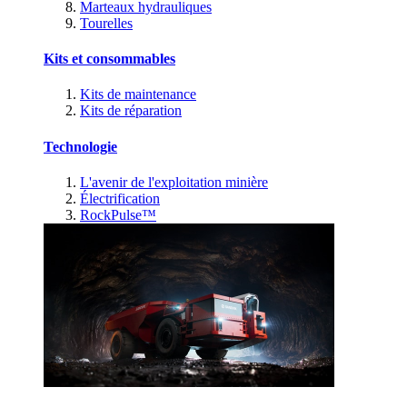
Marteaux hydrauliques
Tourelles
Kits et consommables
Kits de maintenance
Kits de réparation
Technologie
L'avenir de l'exploitation minière
Électrification
RockPulse™