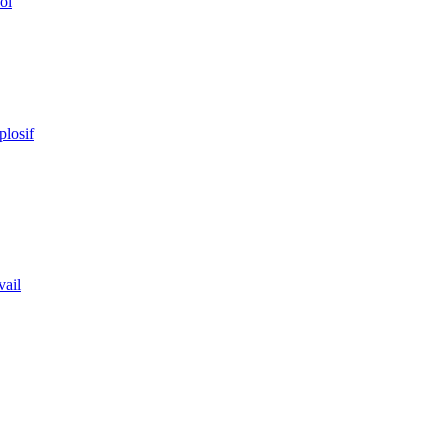
ol
plosif
vail