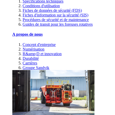
Spécifications techniques
Conditions d'utilisation
Fiches de données de sécurité (FDS)
Fiches d'information sur la sécurité (SIS)
Procédures de sécurité et de maintenance
Guides de transit pour les foreuses rotatives
A propos de nous
Concept d'entreprise
Numérisation
R&amp;D et innovation
Durabilité
Carrières
Groupe Sandvik