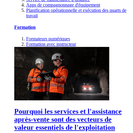
Apps de compagnonnage d'équipement
Planification opérationnelle et exécution des quarts de
travail
Formation
Formateurs numériques
Formation avec instructeur
Pourquoi les services et l'assistance
après-vente sont des vecteurs de
valeur essentiels de l'exploitation