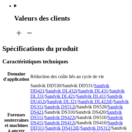
Valeurs des clients
Spécifications du produit
Caractéristiques techniques
Domaine
Réduction des coûts liés au cycle de vie
d'application
Sandvik DD530/Sandvik DD531/
Sandvik
DD421
/
Sandvik DL432i
/
Sandvik DL431
/
Sandvik
DL331
/
Sandvik DL421
/
Sandvik DL411
/
Sandvik
DU412i
/
Sandvik DL321
/
Sandvik DL422iE
/
Sandvik
DS311
/
Sandvik DS512i
/Sandvik DS520/
Sandvik
DS421
/Sandvik DS310/Sandvik DS420/
Sandvik
Foreuses
DS511
/
Sandvik DS422i
/Sandvik DS510/
Sandvik
souterraines
DS411
/
Sandvik DS412i
/Sandvik DS410/
Sandvik
et machines
DD311
/
Sandvik DS412iE
/
Sandvik DS312
/Sandvik
à ancrer