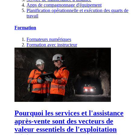
Apps de compagnonnage d'équipement
Planification opérationnelle et exécution des quarts de
travail
Formation
Formateurs numériques
Formation avec instructeur
Pourquoi les services et l'assistance
après-vente sont des vecteurs de
valeur essentiels de l'exploitation