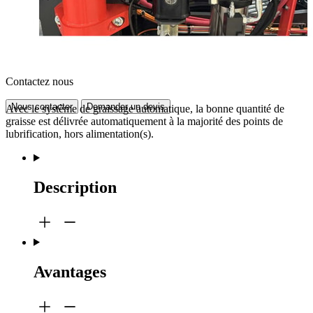
Contactez nous
Nous contacter
Demander un devis
Avec le système de graissage automatique, la bonne quantité de
graisse est délivrée automatiquement à la majorité des points de
lubrification, hors alimentation(s).
Description
Avantages