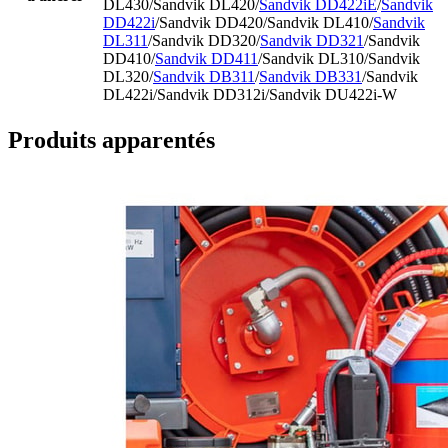
DL430/Sandvik DL420/
Sandvik DD422iE
/
Sandvik
DD422i
/Sandvik DD420/Sandvik DL410/
Sandvik
DL311
/Sandvik DD320/
Sandvik DD321
/Sandvik
DD410/
Sandvik DD411
/Sandvik DL310/Sandvik
DL320/
Sandvik DB311
/
Sandvik DB331
/Sandvik
DL422i/Sandvik DD312i/Sandvik DU422i-W
Produits apparentés