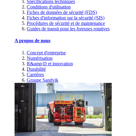
Spécifications techniques
Conditions d'utilisation
Fiches de données de sécurité (FDS)
Fiches d'information sur la sécurité (SIS)
Procédures de sécurité et de maintenance
Guides de transit pour les foreuses rotatives
A propos de nous
Concept d'entreprise
Numérisation
R&amp;D et innovation
Durabilité
Carrières
Groupe Sandvik