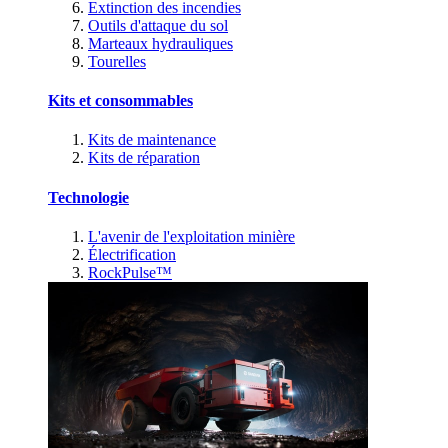
Extinction des incendies
Outils d'attaque du sol
Marteaux hydrauliques
Tourelles
Kits et consommables
Kits de maintenance
Kits de réparation
Technologie
L'avenir de l'exploitation minière
Électrification
RockPulse™