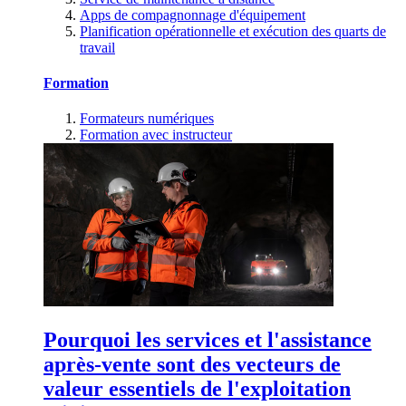
Apps de compagnonnage d'équipement
Planification opérationnelle et exécution des quarts de
travail
Formation
Formateurs numériques
Formation avec instructeur
Pourquoi les services et l'assistance
après-vente sont des vecteurs de
valeur essentiels de l'exploitation