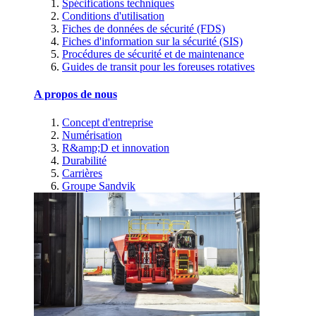
Spécifications techniques
Conditions d'utilisation
Fiches de données de sécurité (FDS)
Fiches d'information sur la sécurité (SIS)
Procédures de sécurité et de maintenance
Guides de transit pour les foreuses rotatives
A propos de nous
Concept d'entreprise
Numérisation
R&amp;D et innovation
Durabilité
Carrières
Groupe Sandvik