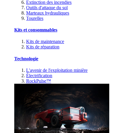
Extinction des incendies
Outils d'attaque du sol
Marteaux hydrauliques
Tourelles
Kits et consommables
Kits de maintenance
Kits de réparation
Technologie
L'avenir de l'exploitation minière
Électrification
RockPulse™