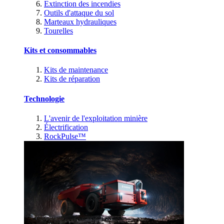
Extinction des incendies
Outils d'attaque du sol
Marteaux hydrauliques
Tourelles
Kits et consommables
Kits de maintenance
Kits de réparation
Technologie
L'avenir de l'exploitation minière
Électrification
RockPulse™