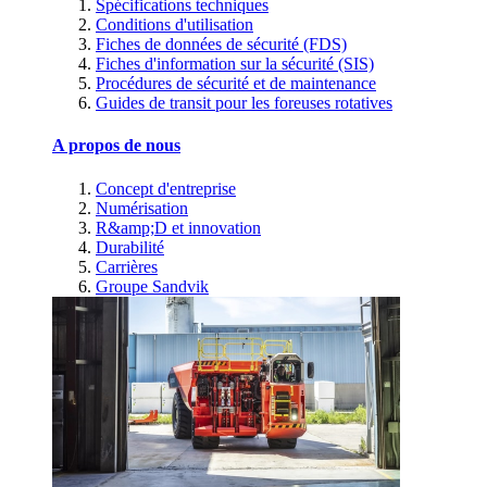
Spécifications techniques
Conditions d'utilisation
Fiches de données de sécurité (FDS)
Fiches d'information sur la sécurité (SIS)
Procédures de sécurité et de maintenance
Guides de transit pour les foreuses rotatives
A propos de nous
Concept d'entreprise
Numérisation
R&amp;D et innovation
Durabilité
Carrières
Groupe Sandvik