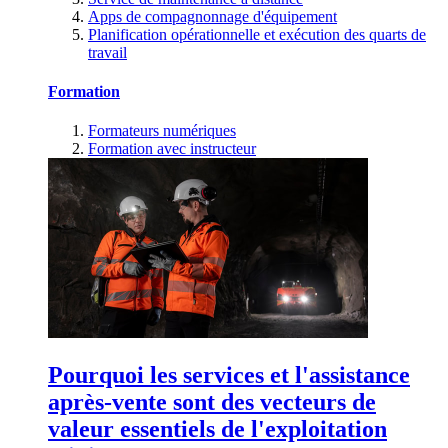
Apps de compagnonnage d'équipement
Planification opérationnelle et exécution des quarts de
travail
Formation
Formateurs numériques
Formation avec instructeur
Pourquoi les services et l'assistance
après-vente sont des vecteurs de
valeur essentiels de l'exploitation