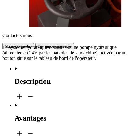
Contactez nous
Nous contacter
Demander un devis
Le système hydraulique consiste en une pompe hydraulique
(alimentée en 24V par les batteries de la machine), activée par un
bouton situé sur le tableau de bord de l'opérateur.
Description
Avantages