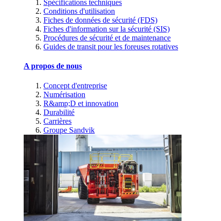
Spécifications techniques
Conditions d'utilisation
Fiches de données de sécurité (FDS)
Fiches d'information sur la sécurité (SIS)
Procédures de sécurité et de maintenance
Guides de transit pour les foreuses rotatives
A propos de nous
Concept d'entreprise
Numérisation
R&amp;D et innovation
Durabilité
Carrières
Groupe Sandvik