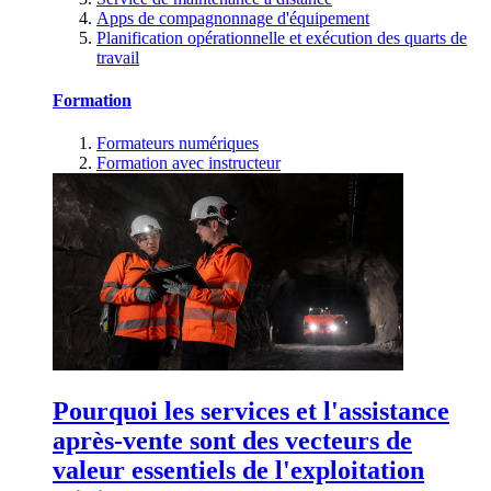
Apps de compagnonnage d'équipement
Planification opérationnelle et exécution des quarts de
travail
Formation
Formateurs numériques
Formation avec instructeur
Pourquoi les services et l'assistance
après-vente sont des vecteurs de
valeur essentiels de l'exploitation