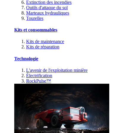
Extinction des incendies
Outils d'attaque du sol
Marteaux hydrauliques
Tourelles
Kits et consommables
Kits de maintenance
Kits de réparation
Technologie
L'avenir de l'exploitation minière
Électrification
RockPulse™