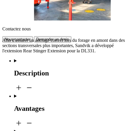
Contactez nous
Nous contacter
Demander un devis
Afin d'assurer un ancrage correct lors du forage en amont dans des
sections transversales plus importantes, Sandvik a développé
l'extension Rear Stinger Extension pour la DL331.
Description
Avantages