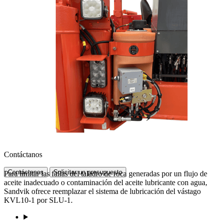
Contáctanos
Contáctenos
Solicitar un presupuesto
Para limitar las fallas del taladro de roca generadas por un flujo de
aceite inadecuado o contaminación del aceite lubricante con agua,
Sandvik ofrece reemplazar el sistema de lubricación del vástago
KVL10-1 por SLU-1.