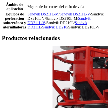
Ámbito de
Mejora de los costes del ciclo de vida
aplicación
Equipos de
Sandvik DS211L-M
/
Sandvik DS211L-V
/Sandvik
perforación
DS210L-V/Sandvik DS210L-M/
Sandvik
subterránea y
DD211L-V
/Sandvik DD210L/
Sandvik
atornilladoras
DD211L
/
Sandvik DD210
/Sandvik DD210L-V
Productos relacionados