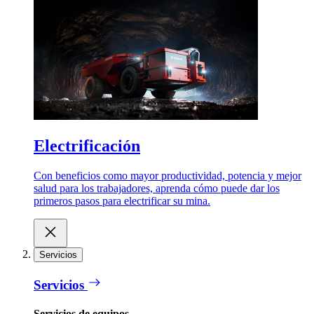
Electrificación
Con beneficios como mayor productividad, potencia y mejor
salud para los trabajadores, aprenda cómo puede dar los
primeros pasos para electrificar su mina.
Servicios
Servicios
Servicios de equipos