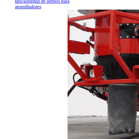
tipo/longitud de pernos para
atornilladores