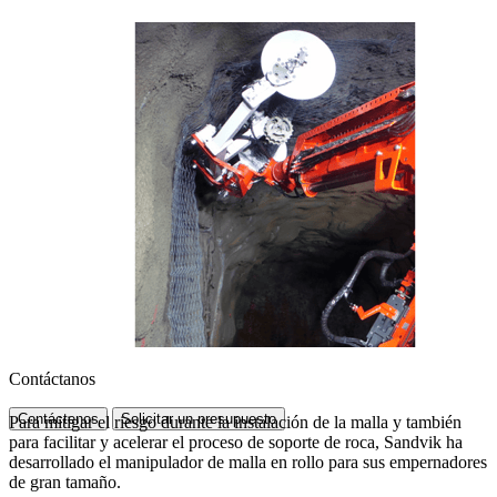
Contáctanos
Contáctenos
Solicitar un presupuesto
Para mitigar el riesgo durante la instalación de la malla y también
para facilitar y acelerar el proceso de soporte de roca, Sandvik ha
desarrollado el manipulador de malla en rollo para sus empernadores
de gran tamaño.