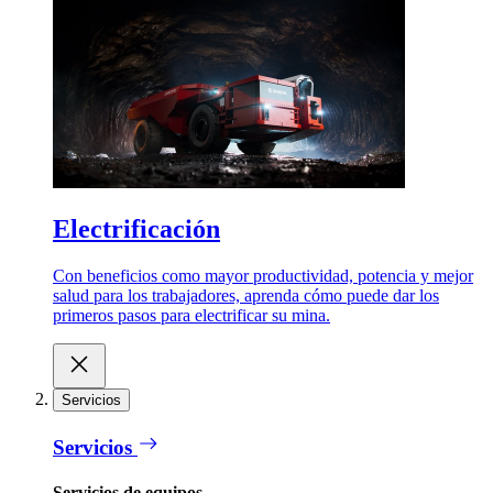
Electrificación
Con beneficios como mayor productividad, potencia y mejor
salud para los trabajadores, aprenda cómo puede dar los
primeros pasos para electrificar su mina.
Servicios
Servicios
Servicios de equipos