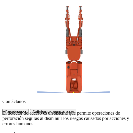
Contáctanos
Contáctenos
Solicitar un presupuesto
El detector de acceso es un sistema que permite operaciones de
perforación seguras al disminuir los riesgos causados por acciones y
errores humanos.