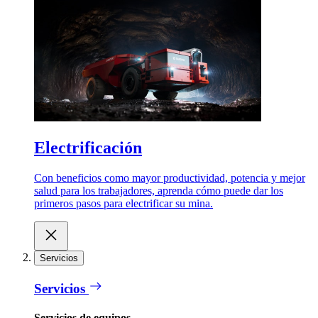
Electrificación
Con beneficios como mayor productividad, potencia y mejor
salud para los trabajadores, aprenda cómo puede dar los
primeros pasos para electrificar su mina.
Servicios
Servicios
Servicios de equipos