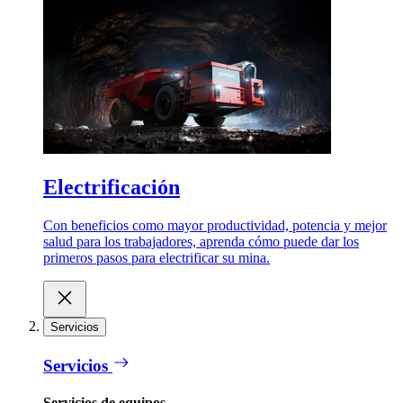
Electrificación
Con beneficios como mayor productividad, potencia y mejor
salud para los trabajadores, aprenda cómo puede dar los
primeros pasos para electrificar su mina.
Servicios
Servicios
Servicios de equipos