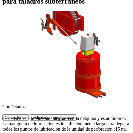
para taladros subterráneos
Contáctanos
Contáctenos
Solicitar un presupuesto
El sistema está totalmente integrado en la máquina y es autónomo.
La manguera de lubricación es lo suficientemente larga para llegar a
todos los puntos de lubricación de la unidad de perforación (15 m).