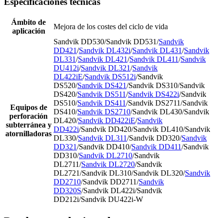
Especificaciones técnicas
Ámbito de
Mejora de los costes del ciclo de vida
aplicación
Sandvik DD530/Sandvik DD531/
Sandvik
DD421
/
Sandvik DL432i
/
Sandvik DL431
/
Sandvik
DL331
/
Sandvik DL421
/
Sandvik DL411
/
Sandvik
DU412i
/
Sandvik DL321
/
Sandvik
DL422iE
/
Sandvik DS512i
/Sandvik
DS520/
Sandvik DS421
/Sandvik DS310/Sandvik
DS420/
Sandvik DS511
/
Sandvik DS422i
/Sandvik
DS510/
Sandvik DS411
/Sandvik DS2711/Sandvik
Equipos de
DS410/
Sandvik DS2710
/Sandvik DL430/Sandvik
perforación
DL420/
Sandvik DD422iE
/
Sandvik
subterránea y
DD422i
/Sandvik DD420/Sandvik DL410/Sandvik
atornilladoras
DL330/
Sandvik DL311
/Sandvik DD320/
Sandvik
DD321
/Sandvik DD410/
Sandvik DD411
/Sandvik
DD310/
Sandvik DL2710
/Sandvik
DL2711/
Sandvik DL2720
/Sandvik
DL2721/Sandvik DL310/Sandvik DL320/
Sandvik
DD2710
/Sandvik DD2711/
Sandvik
DD320S
/Sandvik DL422i/Sandvik
DD212i/Sandvik DU422i-W