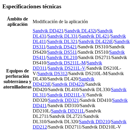
Especificaciones técnicas
Ámbito de
Modificación de la aplicación
aplicación
Sandvik DD421
/
Sandvik DL432i
/
Sandvik
DL431
/
Sandvik DL331
/
Sandvik DL421
/
Sandvik
DL411
/
Sandvik DL321
/
Sandvik DL422iE
/
Sandvik
DS311
/
Sandvik DS421
/Sandvik DS310/Sandvik
DS420/
Sandvik DS511
/Sandvik DS510/
Sandvik
DS411
/
Sandvik DL210
/Sandvik DS2711/Sandvik
DS410/
Sandvik DS211L-M
/
Sandvik
DD311
/
Sandvik DS211L-V
/Sandvik DS210L-
Equipos de
V/
Sandvik DS312
/Sandvik DS210L-M/Sandvik
perforación
DL430/Sandvik DL420/
Sandvik
subterránea y
DD422iE
/
Sandvik DD422i
/Sandvik
atornilladoras
DD420/Sandvik DL410/Sandvik DL330/
Sandvik
DL311
/
Sandvik DD211L-V
/Sandvik
DD320/
Sandvik DD321
/Sandvik DD410/
Sandvik
DD411
/Sandvik DD310/Sandvik
DD210L/
Sandvik DD211L
/Sandvik
DL2711/Sandvik DL2721/Sandvik
DL310/Sandvik DL320/
Sandvik DD210
/
Sandvik
DD212
/Sandvik DD2711/Sandvik DD210L-V