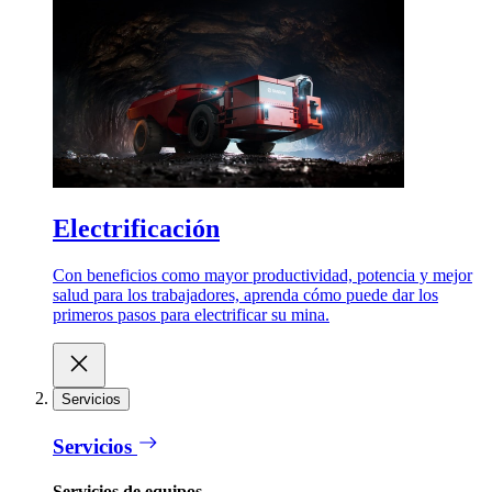
Electrificación
Con beneficios como mayor productividad, potencia y mejor
salud para los trabajadores, aprenda cómo puede dar los
primeros pasos para electrificar su mina.
Servicios
Servicios
Servicios de equipos