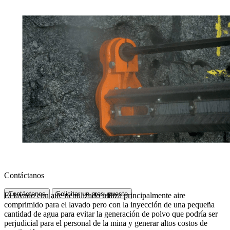
Contáctanos
Contáctenos
Solicitar un presupuesto
El lavado con aire nebulizado utiliza principalmente aire
comprimido para el lavado pero con la inyección de una pequeña
cantidad de agua para evitar la generación de polvo que podría ser
perjudicial para el personal de la mina y generar altos costos de