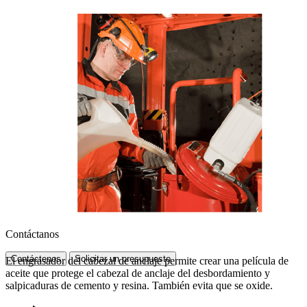
Contáctanos
Contáctenos
Solicitar un presupuesto
El engrasador del cabezal de anclaje permite crear una película de
aceite que protege el cabezal de anclaje del desbordamiento y
salpicaduras de cemento y resina. También evita que se oxide.