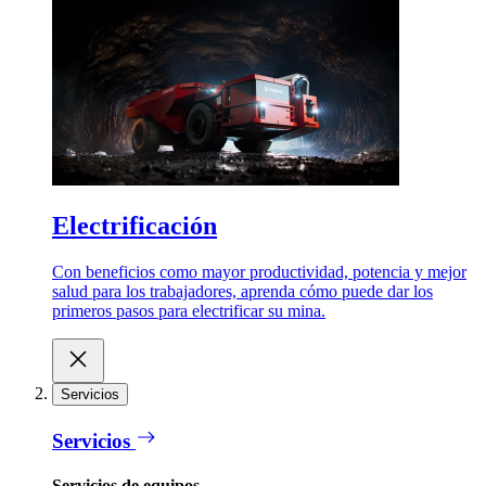
Electrificación
Con beneficios como mayor productividad, potencia y mejor
salud para los trabajadores, aprenda cómo puede dar los
primeros pasos para electrificar su mina.
Servicios
Servicios
Servicios de equipos