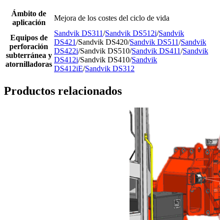
Ámbito de
Mejora de los costes del ciclo de vida
aplicación
Sandvik DS311
/
Sandvik DS512i
/
Sandvik
Equipos de
DS421
/Sandvik DS420/
Sandvik DS511
/
Sandvik
perforación
DS422i
/Sandvik DS510/
Sandvik DS411
/
Sandvik
subterránea y
DS412i
/Sandvik DS410/
Sandvik
atornilladoras
DS412iE
/
Sandvik DS312
Productos relacionados