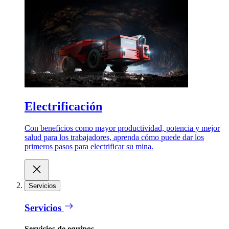
Electrificación
Con beneficios como mayor productividad, potencia y mejor
salud para los trabajadores, aprenda cómo puede dar los
primeros pasos para electrificar su mina.
Servicios
Servicios
Servicios de equipos