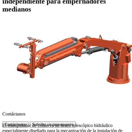
independiente para empernadores
medianos
Contáctanos
Contáctenos
Solicitar un presupuesto
El manipulador de cribas es un brazo telescópico hidráulico
especialmente diseñado para la mecanización de la instalación de