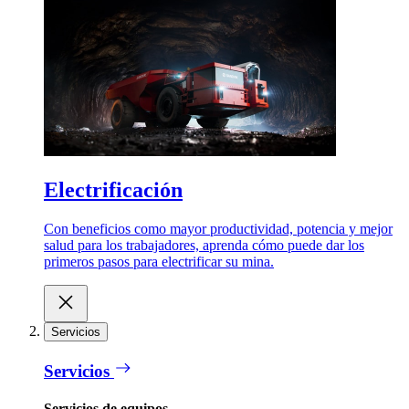
Electrificación
Con beneficios como mayor productividad, potencia y mejor
salud para los trabajadores, aprenda cómo puede dar los
primeros pasos para electrificar su mina.
Servicios
Servicios
Servicios de equipos