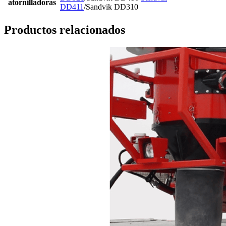
atornilladoras
DD411
/Sandvik DD310
Productos relacionados