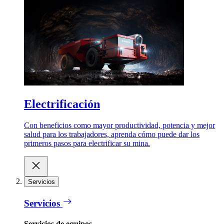
Electrificación
Con beneficios como mayor productividad, potencia y mejor
salud para los trabajadores, aprenda cómo puede dar los
primeros pasos para electrificar su mina.
Servicios
Servicios
Servicios de equipos