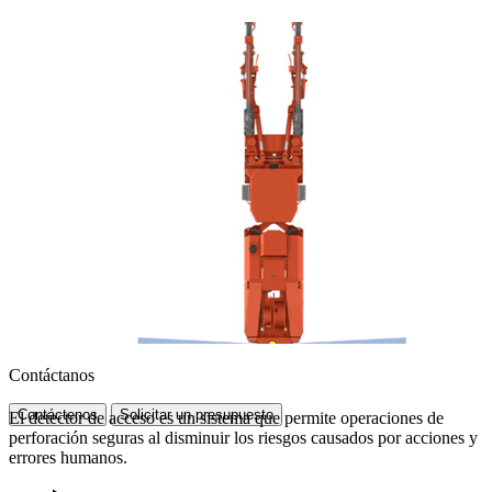
Contáctanos
Contáctenos
Solicitar un presupuesto
El detector de acceso es un sistema que permite operaciones de
perforación seguras al disminuir los riesgos causados por acciones y
errores humanos.