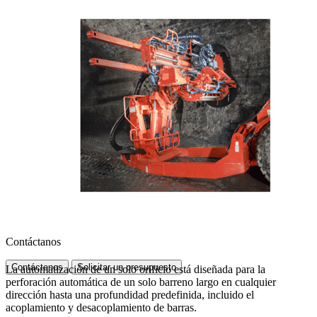
Contáctanos
Contáctenos
Solicitar un presupuesto
La automatización de un solo orificio está diseñada para la
perforación automática de un solo barreno largo en cualquier
dirección hasta una profundidad predefinida, incluido el
acoplamiento y desacoplamiento de barras.