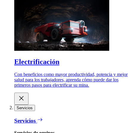
Electrificación
Con beneficios como mayor productividad, potencia y mejor
salud para los trabajadores, aprenda cómo puede dar los
primeros pasos para electrificar su mina.
Servicios
Servicios
Servicios de equipos