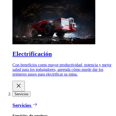
Electrificación
Con beneficios como mayor productividad, potencia y mejor
salud para los trabajadores, aprenda cómo puede dar los
primeros pasos para electrificar su mina.
Servicios
Servicios
Servicios de equipos