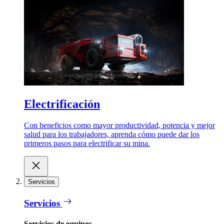
Electrificación
Con beneficios como mayor productividad, potencia y mejor
salud para los trabajadores, aprenda cómo puede dar los
primeros pasos para electrificar su mina.
Servicios
Servicios
Servicios de equipos