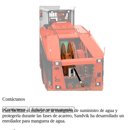
Contáctanos
Contáctenos
Solicitar un presupuesto
Para facilitar el manejo de la manguera de suministro de agua y
protegerla durante las fases de acarreo, Sandvik ha desarrollado un
enrollador para manguera de agua.