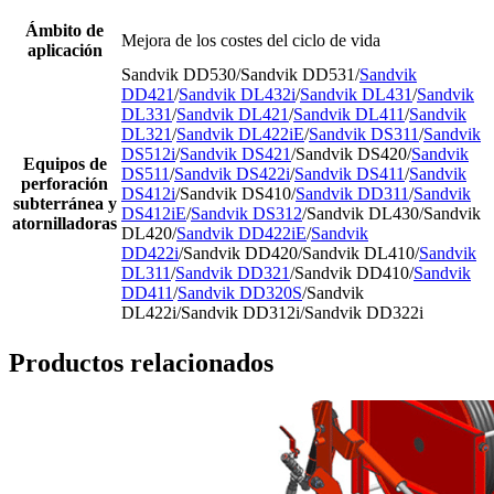
Ámbito de
Mejora de los costes del ciclo de vida
aplicación
Sandvik DD530/Sandvik DD531/
Sandvik
DD421
/
Sandvik DL432i
/
Sandvik DL431
/
Sandvik
DL331
/
Sandvik DL421
/
Sandvik DL411
/
Sandvik
DL321
/
Sandvik DL422iE
/
Sandvik DS311
/
Sandvik
DS512i
/
Sandvik DS421
/Sandvik DS420/
Sandvik
Equipos de
DS511
/
Sandvik DS422i
/
Sandvik DS411
/
Sandvik
perforación
DS412i
/Sandvik DS410/
Sandvik DD311
/
Sandvik
subterránea y
DS412iE
/
Sandvik DS312
/Sandvik DL430/Sandvik
atornilladoras
DL420/
Sandvik DD422iE
/
Sandvik
DD422i
/Sandvik DD420/Sandvik DL410/
Sandvik
DL311
/
Sandvik DD321
/Sandvik DD410/
Sandvik
DD411
/
Sandvik DD320S
/Sandvik
DL422i/Sandvik DD312i/Sandvik DD322i
Productos relacionados