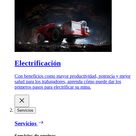
Electrificación
Con beneficios como mayor productividad, potencia y mejor
salud para los trabajadores, aprenda cómo puede dar los
primeros pasos para electrificar su mina.
Servicios
Servicios
Servicios de equipos