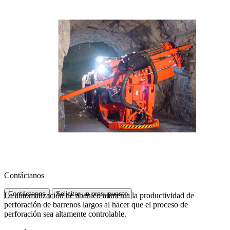
Contáctanos
Contáctenos
Solicitar un presupuesto
La automatización de abanico aumenta la productividad de
perforación de barrenos largos al hacer que el proceso de
perforación sea altamente controlable.