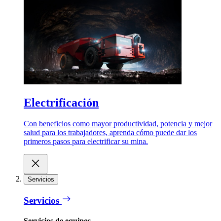
Electrificación
Con beneficios como mayor productividad, potencia y mejor
salud para los trabajadores, aprenda cómo puede dar los
primeros pasos para electrificar su mina.
Servicios
Servicios
Servicios de equipos