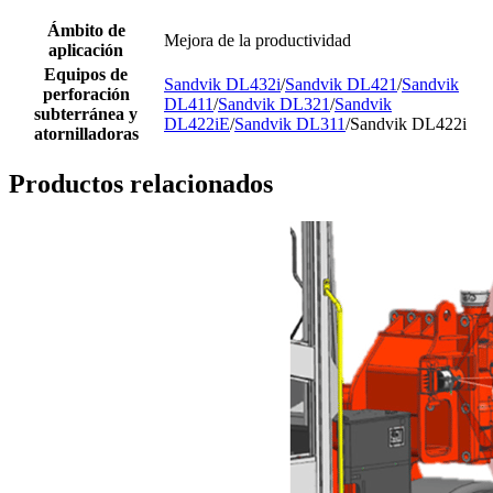
Ámbito de
Mejora de la productividad
aplicación
Equipos de
Sandvik DL432i
/
Sandvik DL421
/
Sandvik
perforación
DL411
/
Sandvik DL321
/
Sandvik
subterránea y
DL422iE
/
Sandvik DL311
/Sandvik DL422i
atornilladoras
Productos relacionados