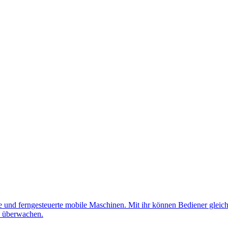
nd ferngesteuerte mobile Maschinen. Mit ihr können Bediener gleichz
d überwachen.