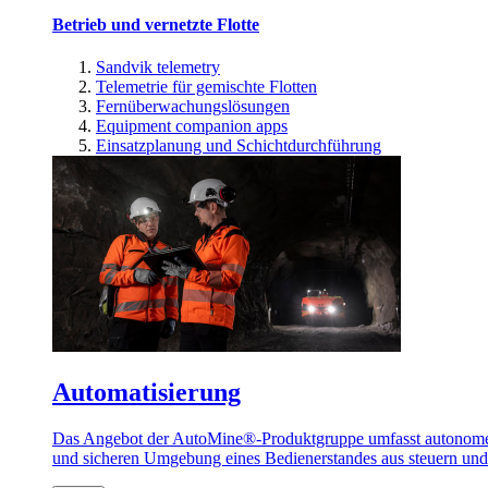
Betrieb und vernetzte Flotte
Sandvik telemetry
Telemetrie für gemischte Flotten
Fernüberwachungslösungen
Equipment companion apps
Einsatzplanung und Schichtdurchführung
Automatisierung
Das Angebot der AutoMine®-Produktgruppe umfasst autonome u
und sicheren Umgebung eines Bedienerstandes aus steuern un