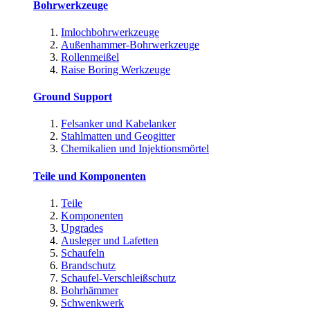
Bohrwerkzeuge
Imlochbohrwerkzeuge
Außenhammer-Bohrwerkzeuge
Rollenmeißel
Raise Boring Werkzeuge
Ground Support
Felsanker und Kabelanker
Stahlmatten und Geogitter
Chemikalien und Injektionsmörtel
Teile und Komponenten
Teile
Komponenten
Upgrades
Ausleger und Lafetten
Schaufeln
Brandschutz
Schaufel-Verschleißschutz
Bohrhämmer
Schwenkwerk