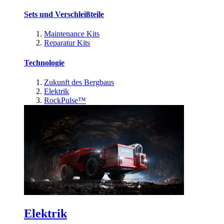
Sets und Verschleißteile
Maintenance Kits
Reparatur Kits
Technologie
Zukunft des Bergbaus
Elektrik
RockPulse™
Elektrik