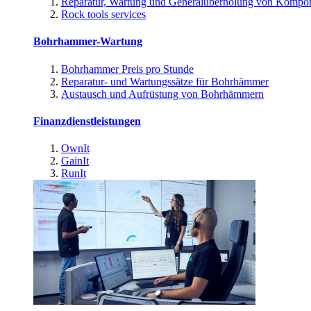
Reparatur, Wartung und Generalüberholung von Kompo
Rock tools services
Bohrhammer-Wartung
Bohrhammer Preis pro Stunde
Reparatur- und Wartungssätze für Bohrhämmer
Austausch und Aufrüstung von Bohrhämmern
Finanzdienstleistungen
OwnIt
GainIt
RunIt