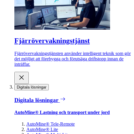
Fjärrövervakningstjänst
Fjärrövervakningstjänsten använder intelligent teknik som gör
det möjligt att förebygga och förutsäga driftstopp innan de
inträffar.
Digitala lösningar
Digitala lösningar
AutoMine® Lastning och transport under jord
AutoMine® Tele-Remote
AutoMine® Lite