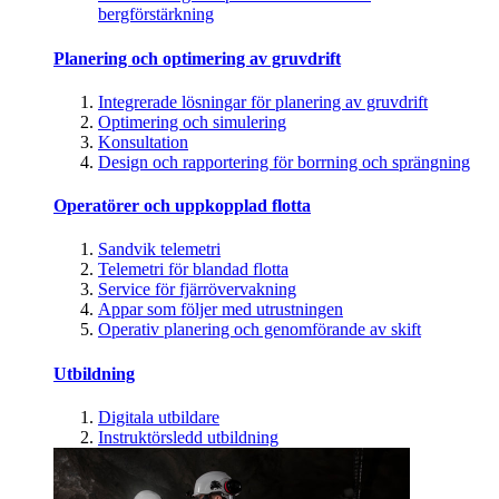
bergförstärkning
Planering och optimering av gruvdrift
Integrerade lösningar för planering av gruvdrift
Optimering och simulering
Konsultation
Design och rapportering för borrning och sprängning
Operatörer och uppkopplad flotta
Sandvik telemetri
Telemetri för blandad flotta
Service för fjärrövervakning
Appar som följer med utrustningen
Operativ planering och genomförande av skift
Utbildning
Digitala utbildare
Instruktörsledd utbildning