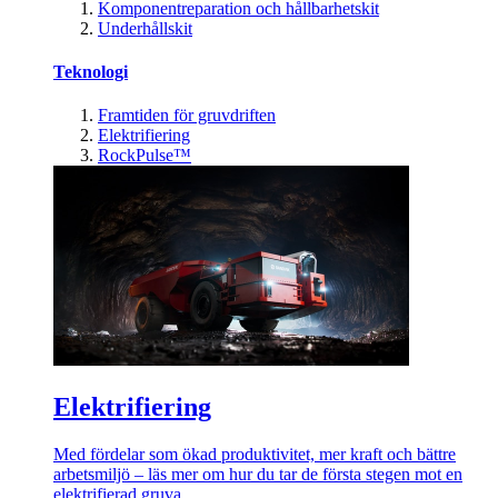
Komponentreparation och hållbarhetskit
Underhållskit
Teknologi
Framtiden för gruvdriften
Elektrifiering
RockPulse™
Elektrifiering
Med fördelar som ökad produktivitet, mer kraft och bättre
arbetsmiljö – läs mer om hur du tar de första stegen mot en
elektrifierad gruva.