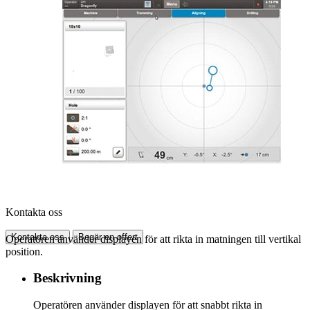
Kontakta oss
Kontakta oss
Begär en offert
Operatören använder displayen för att rikta in matningen till vertikal
position.
Beskrivning
Operatören använder displayen för att snabbt rikta in