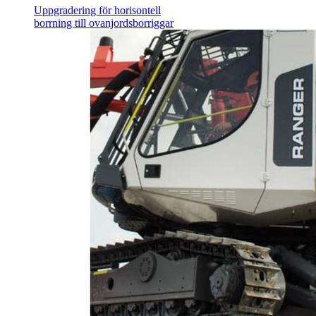
Uppgradering för horisontell
borrning till ovanjordsborriggar