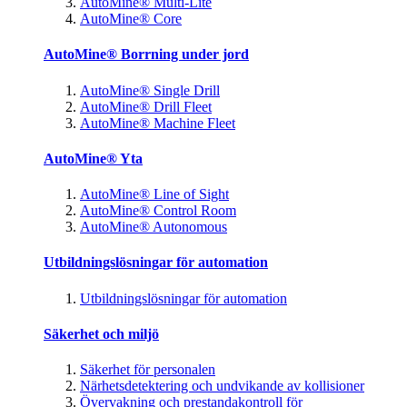
AutoMine® Multi-Lite
AutoMine® Core
AutoMine® Borrning under jord
AutoMine® Single Drill
AutoMine® Drill Fleet
AutoMine® Machine Fleet
AutoMine® Yta
AutoMine® Line of Sight
AutoMine® Control Room
AutoMine® Autonomous
Utbildningslösningar för automation
Utbildningslösningar för automation
Säkerhet och miljö
Säkerhet för personalen
Närhetsdetektering och undvikande av kollisioner
Övervakning och prestandakontroll för