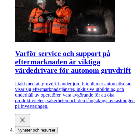
Varför service och support på
eftermarknaden är viktiga
värdedrivare för autonom gruvdrift
I takt med att gruvdrift under jord blir alltmer automatiserad
visar sig eftermarknadstjänster, inklusive utbildning och
underhåll av operatörer, vara avgörande för att öka
produktiviteten, säkerheten och den långsiktiga avkastningen
på investeringen.
Nyheter och resurser