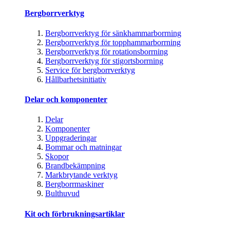
Bergborrverktyg
Bergborrverktyg för sänkhammarborrning
Bergborrverktyg för topphammarborrning
Bergborrverktyg för rotationsborrning
Bergborrverktyg för stigortsborrning
Service för bergborrverktyg
Hållbarhetsinitiativ
Delar och komponenter
Delar
Komponenter
Uppgraderingar
Bommar och matningar
Skopor
Brandbekämpning
Markbrytande verktyg
Bergborrmaskiner
Bulthuvud
Kit och förbrukningsartiklar