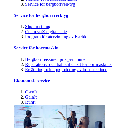
Service för bergborrverktyg
Service för bergborrverktyg
Sliputrustning
Centrevo® digital suite
Program för återvinning av Karbid
Service för borrmaskin
Bergborrmaskiner, pris per timme
Reparations- och hållbarhetskit för borrmaskiner
Ersättning och uppgradering av borrmaskiner
Ekonomisk service
OwnIt
GainIt
RunIt