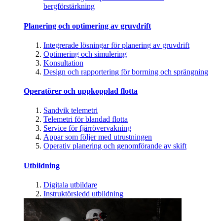
bergförstärkning
Planering och optimering av gruvdrift
Integrerade lösningar för planering av gruvdrift
Optimering och simulering
Konsultation
Design och rapportering för borrning och sprängning
Operatörer och uppkopplad flotta
Sandvik telemetri
Telemetri för blandad flotta
Service för fjärrövervakning
Appar som följer med utrustningen
Operativ planering och genomförande av skift
Utbildning
Digitala utbildare
Instruktörsledd utbildning