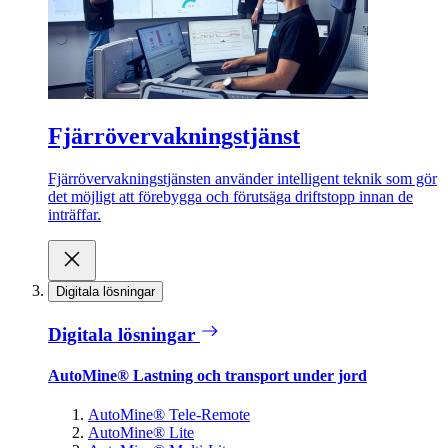
Fjärrövervakningstjänst
Fjärrövervakningstjänsten använder intelligent teknik som gör
det möjligt att förebygga och förutsäga driftstopp innan de
inträffar.
Digitala lösningar
Digitala lösningar
AutoMine® Lastning och transport under jord
AutoMine® Tele-Remote
AutoMine® Lite