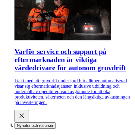
Varför service och support på
eftermarknaden är viktiga
värdedrivare för autonom gruvdrift
I takt med att gruvdrift under jord blir alltmer automatiserad
visar sig eftermarknadstjänster, inklusive utbildning och
underhåll av operatörer, vara avgörande för att öka
produktiviteten, säkerheten och den långsiktiga avkastningen
på investeringen.
Nyheter och resurser