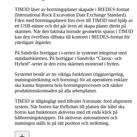
TIM3D läser av borrningsplaner skapade i IREDES-format
(International Rock Excavation Data Exchange Standard).
Filen med borrningsplanen förs över till TIM3D med hjälp av
ett USB-minne och det går även att skapa planer direkt på
skärmen. När den faktiska borrade geometrin sparas i TIM3D
kan den överföras tillbaka till kontoret i IREDES-format för
ytterligare åtgärder.
På Sandviks borriggar i i-serien är systemet integrerat med
standardskärmen. På borriggar i Sandviks “Classic- och
Hybrid”-serier är den extra skärmen monterad i hytten.
Systemet består av tre viktiga funktioner (riggnavigering,
matningsinriktning och borrning) för att operatören enklare
ska kunna finjustera hela borrningsprocessen och sänker
produktionskostnaden på alla arbetsplatser.
TIM3D är tillgängligt med tillvalet Automatic feed alignment
system. När borren har förflyttats till platsen där hålet ska
borras kan funktionen aktiveras med ett enda klick på
hålborrningsknappen. Då aktiveras automationen och
matningen ställs in på rätt position och inriktning.