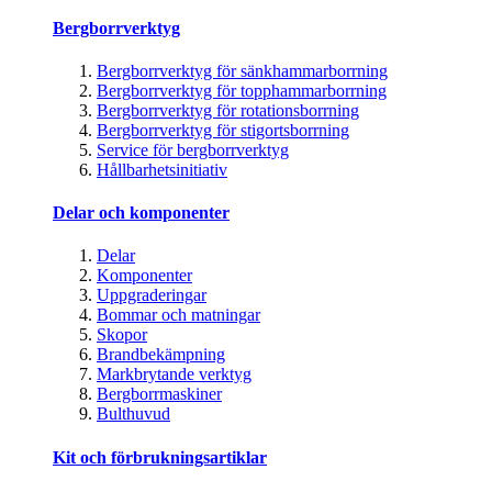
Bergborrverktyg
Bergborrverktyg för sänkhammarborrning
Bergborrverktyg för topphammarborrning
Bergborrverktyg för rotationsborrning
Bergborrverktyg för stigortsborrning
Service för bergborrverktyg
Hållbarhetsinitiativ
Delar och komponenter
Delar
Komponenter
Uppgraderingar
Bommar och matningar
Skopor
Brandbekämpning
Markbrytande verktyg
Bergborrmaskiner
Bulthuvud
Kit och förbrukningsartiklar