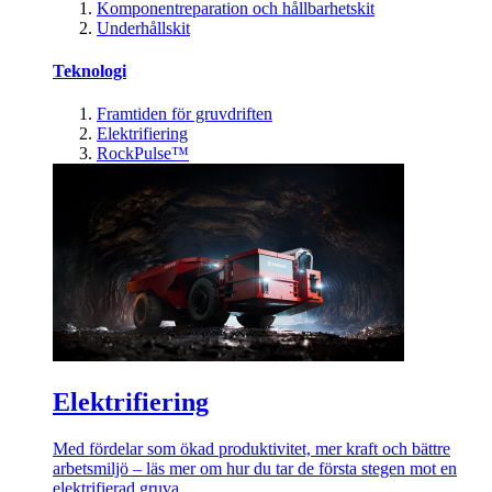
Komponentreparation och hållbarhetskit
Underhållskit
Teknologi
Framtiden för gruvdriften
Elektrifiering
RockPulse™
Elektrifiering
Med fördelar som ökad produktivitet, mer kraft och bättre
arbetsmiljö – läs mer om hur du tar de första stegen mot en
elektrifierad gruva.