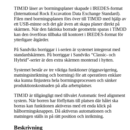
TIM3D läser av borrningsplaner skapade i IREDES-format
(International Rock Excavation Data Exchange Standard).
Filen med borrningsplanen förs över till TIM3D med hjälp av
ett USB-minne och det går även att skapa planer direkt på
skärmen. När den faktiska borrade geometrin sparas i TIM3D
kan den överföras tillbaka till kontoret i IREDES-format för
ytterligare åtgärder.
På Sandviks borriggar i i-serien är systemet integrerat med
standardskärmen. På borriggar i Sandviks “Classic- och
Hybrid”-serier är den extra skärmen monterad i hytten.
Systemet består av tre viktiga funktioner (riggnavigering,
matningsinriktning och borrning) för att operatören enklare
ska kunna finjustera hela borrningsprocessen och sänker
produktionskostnaden på alla arbetsplatser.
TIM3D är tillgängligt med tillvalet Automatic feed alignment
system. När borren har förflyttats till platsen där hålet ska
borras kan funktionen aktiveras med ett enda klick på
hålborrningsknappen. Då aktiveras automationen och
matningen ställs in på rätt position och inriktning.
Beskrivning