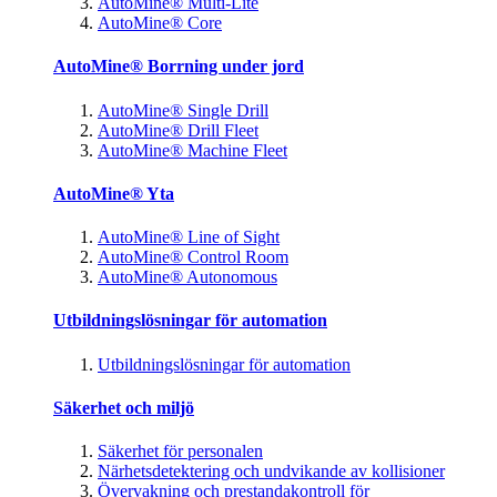
AutoMine® Multi-Lite
AutoMine® Core
AutoMine® Borrning under jord
AutoMine® Single Drill
AutoMine® Drill Fleet
AutoMine® Machine Fleet
AutoMine® Yta
AutoMine® Line of Sight
AutoMine® Control Room
AutoMine® Autonomous
Utbildningslösningar för automation
Utbildningslösningar för automation
Säkerhet och miljö
Säkerhet för personalen
Närhetsdetektering och undvikande av kollisioner
Övervakning och prestandakontroll för