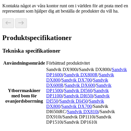
Kontakta något av våra kontor runt om i världen för att prata med en
representant som hjälper dig att beställa de produkter du vill ha.
Produktspecifikationer
Tekniska specifikationer
Användningsområde
Förbättrad produktivitet
Sandvik DX900i/Sandvik DX800i/
Sandvik
DP1600i
/
Sandvik DX800R
/
Sandvik
DX800
/
Sandvik DX700
/
Sandvik
DX600R
/
Sandvik DX600
/
Sandvik
Ytborrmaskiner
DP1500i
/
Sandvik DI560
/
Sandvik
med bom för
DP1100i
/
Sandvik DI650i
/
Sandvik
ovanjordsborrning
DI550
/
Sandvik DI450
/
Sandvik
DX800
/
Sandvik DX700
/Sandvik
DI650iRC/
Sandvik DX810i
/Sandvik
DX910i/Sandvik DP1110i/Sandvik
DP1510i/Sandvik DP1610i