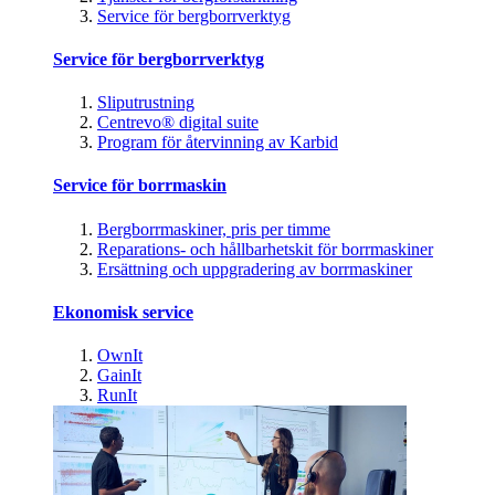
Service för bergborrverktyg
Service för bergborrverktyg
Sliputrustning
Centrevo® digital suite
Program för återvinning av Karbid
Service för borrmaskin
Bergborrmaskiner, pris per timme
Reparations- och hållbarhetskit för borrmaskiner
Ersättning och uppgradering av borrmaskiner
Ekonomisk service
OwnIt
GainIt
RunIt