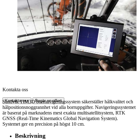
Kontakta oss
Kontakta oss
Begär en offert
Sandvik TIM3D borrnavigeringssystem säkerställer hålkvalitet och
hålpositionsnoggrannhet vid alla borruppgifter. Navigeringssystemet
är baserat på marknadens mest exakta multisatellitsystem, RTK
GNSS (Real-Time Kinematics Global Navigation System).
Systemet ger en precision på högst 10 cm.
Beskrivning