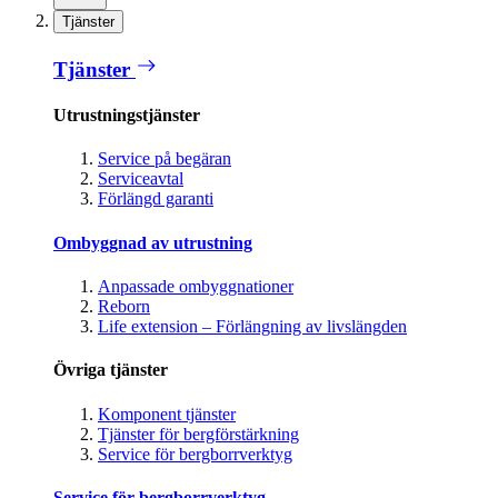
Tjänster
Tjänster
Utrustningstjänster
Service på begäran
Serviceavtal
Förlängd garanti
Ombyggnad av utrustning
Anpassade ombyggnationer
Reborn
Life extension – Förlängning av livslängden
Övriga tjänster
Komponent tjänster
Tjänster för bergförstärkning
Service för bergborrverktyg
Service för bergborrverktyg