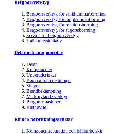
Bergborrverktyg
Bergborrverktyg för sänkhammarborrning
Bergborrverktyg för topphammarborrning
Bergborrverktyg för rotationsborrning
Bergborrverktyg för stigortsborrning
Service för bergborrverktyg
Hållbarhetsinitiativ
Delar och komponenter
Delar
Komponenter
Uppgraderingar
Bommar och matningar
Skopor
Brandbekämpning
Markbrytande verktyg
Bergborrmaskiner
Bulthuvud
Kit och förbrukningsartiklar
Komponentreparation och hållbarhetskit