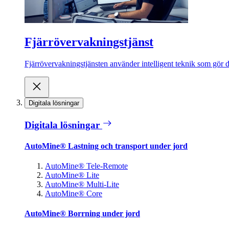
Fjärrövervakningstjänst
Fjärrövervakningstjänsten använder intelligent teknik som gör de
Digitala lösningar
Digitala lösningar
AutoMine® Lastning och transport under jord
AutoMine® Tele-Remote
AutoMine® Lite
AutoMine® Multi-Lite
AutoMine® Core
AutoMine® Borrning under jord