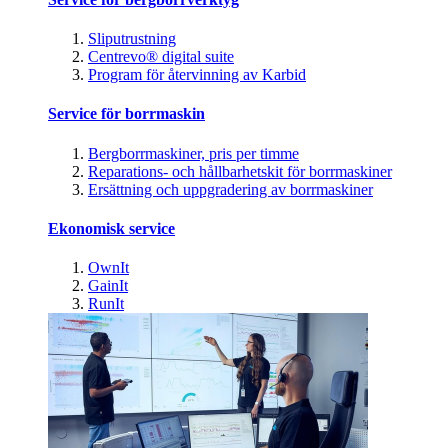
Sliputrustning
Centrevo® digital suite
Program för återvinning av Karbid
Service för borrmaskin
Bergborrmaskiner, pris per timme
Reparations- och hållbarhetskit för borrmaskiner
Ersättning och uppgradering av borrmaskiner
Ekonomisk service
OwnIt
GainIt
RunIt