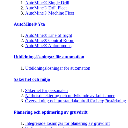
AutoMine® Single Drill
AutoMine® Drill Fleet
AutoMine® Machine Fleet
AutoMine® Yta
AutoMine® Line of Sight
AutoMine® Control Room
AutoMine® Autonomous
Utbildningslösningar för automation
Utbildningslösningar för automation
Säkerhet och miljö
Säkerhet för personalen
Närhetsdetektering och undvikande av kollisioner
Övervakning och prestandakontroll för bergförstärkning
Planering och optimering av gruvdrift
Integrerade lösningar för planering av gruvdrift