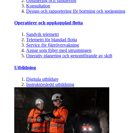
Optimering och simulering
Konsultation
Design och rapportering för borrning och sprängning
Operatörer och uppkopplad flotta
Sandvik telemetri
Telemetri för blandad flotta
Service för fjärrövervakning
Appar som följer med utrustningen
Operativ planering och genomförande av skift
Utbildning
Digitala utbildare
Instruktörsledd utbildning