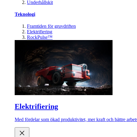
Underhållskit
Teknologi
Framtiden för gruvdriften
Elektrifiering
RockPulse™
Elektrifiering
Med fördelar som ökad produktivitet, mer kraft och bättre arbets