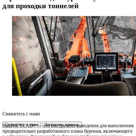
для проходки тоннелей
Свяжитесь с нами
Свяжитесь с нами
Запросить помощь
Sandvik TCAD+ — это инструмент наведения для выполнения
предварительно разработанного плана бурения, включающего