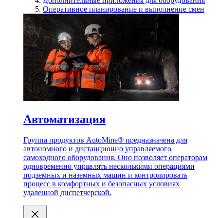
Дополнительные приложения для оборудования
Оперативное планирование и выполнение смен
Автоматизация
Группа продуктов AutoMine® предназначена для
автономного и дистанционно управляемого
самоходного оборудования. Оно позволяет операторам
одновременно управлять несколькими операциями
подземных и наземных машин и контролировать
процесс в комфортных и безопасных условиях
удаленной диспетчерской.