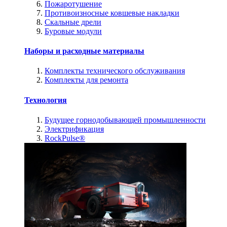
Пожаротушение
Противоизносные ковшевые накладки
Скальные дрели
Буровые модули
Наборы и расходные материалы
Комплекты технического обслуживания
Комплекты для ремонта
Технология
Будущее горнодобывающей промышленности
Электрификация
RockPulse®