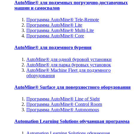
AutoMine® для подземных погрузочно-доставочных
машин и самосвалов
Программа AutoMine® Tele-Remote
Программа AutoMine® Lite
Программа AutoMine® Multi-Lite
Программа AutoMine® Core
AutoMine® для подземного бурения
AutoMine® для одной буровой установки
AutoMine® для парка буровых установок
AutoMine® Machine Fleet для подземного
оборудования
AutoMine® Surface для поверхностного оборудования
Программа AutoMine® Line of Sight
Программа AutoMine® Control Room
Программа AutoMine® Autonomous
Automation Learning Solutions обучающая программа
Automation Learning Solutions обучающая