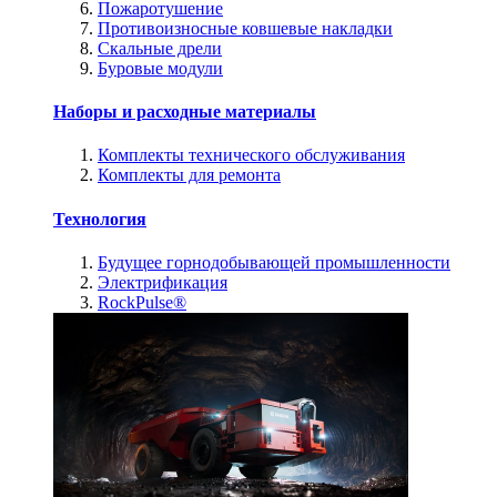
Пожаротушение
Противоизносные ковшевые накладки
Скальные дрели
Буровые модули
Наборы и расходные материалы
Комплекты технического обслуживания
Комплекты для ремонта
Технология
Будущее горнодобывающей промышленности
Электрификация
RockPulse®