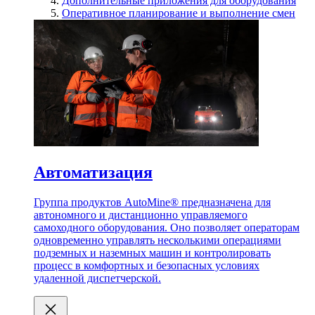
Дополнительные приложения для оборудования
Оперативное планирование и выполнение смен
Автоматизация
Группа продуктов AutoMine® предназначена для
автономного и дистанционно управляемого
самоходного оборудования. Оно позволяет операторам
одновременно управлять несколькими операциями
подземных и наземных машин и контролировать
процесс в комфортных и безопасных условиях
удаленной диспетчерской.