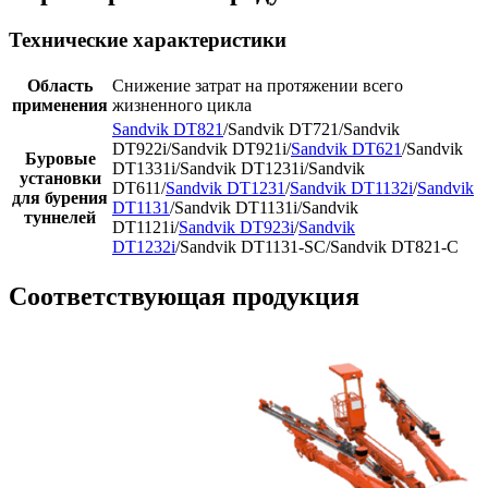
Технические характеристики
Область
Снижение затрат на протяжении всего
применения
жизненного цикла
Sandvik DT821
/Sandvik DT721/Sandvik
DT922i/Sandvik DT921i/
Sandvik DT621
/Sandvik
Буровые
DT1331i/Sandvik DT1231i/Sandvik
установки
DT611/
Sandvik DT1231
/
Sandvik DT1132i
/
Sandvik
для бурения
DT1131
/Sandvik DT1131i/Sandvik
туннелей
DT1121i/
Sandvik DT923i
/
Sandvik
DT1232i
/Sandvik DT1131-SC/Sandvik DT821-C
Соответствующая продукция