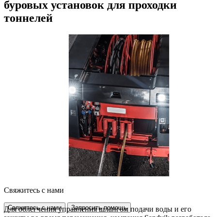
буровых установок для проходки
тоннелей
Свяжитесь с нами
Свяжитесь с нами
Запросить помощь
Для облегчения управления шлангом подачи воды и его