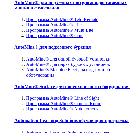
AutoMine® для подземных погрузочно-доставочных
машин и самосвалов
Программа AutoMine® Tele-Remote
Программа AutoMine® Lite
Программа AutoMine® Multi-Lite
Программа AutoMine® Core
AutoMine® для подземного бурения
AutoMine® для одной буровой установки
AutoMine® для парка буровых установок
AutoMine® Machine Fleet для подземного
оборудования
AutoMine® Surface для поверхностного оборудования
Программа AutoMine® Line of Sight
Программа AutoMine® Control Room
Программа AutoMine® Autonomous
Automation Learning Solutions обучающая программа
Automation Learning Solutions обучающая