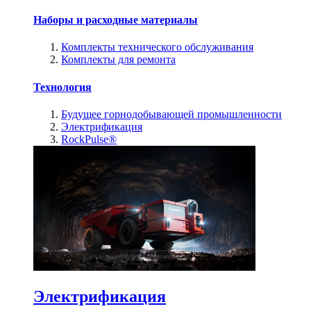
Наборы и расходные материалы
Комплекты технического обслуживания
Комплекты для ремонта
Технология
Будущее горнодобывающей промышленности
Электрификация
RockPulse®
Электрификация