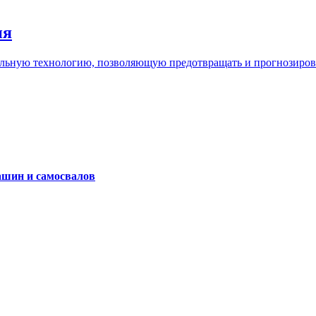
ия
льную технологию, позволяющую предотвращать и прогнозироват
ашин и самосвалов