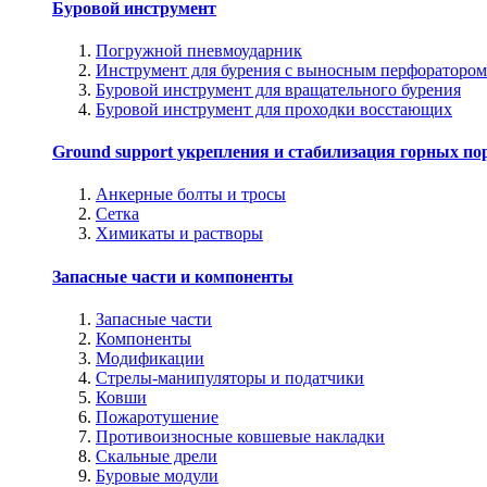
Буровой инструмент
Погружной пневмоударник
Инструмент для бурения с выносным перфоратором
Буровой инструмент для вращательного бурения
Буровой инструмент для проходки восстающих
Ground support укрепления и стабилизация горных по
Анкерные болты и тросы
Сетка
Химикаты и растворы
Запасные части и компоненты
Запасные части
Компоненты
Модификации
Стрелы-манипуляторы и податчики
Ковши
Пожаротушение
Противоизносные ковшевые накладки
Скальные дрели
Буровые модули