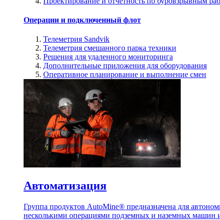
Проектирование и отчетность по буровзрывным ра
Операции и подключенный флот
Телеметрия Sandvik
Телеметрия смешанного парка техники
Решения для удаленного мониторинга
Дополнительные приложения для оборудования
Оперативное планирование и выполнение смен
Автоматизация
Группа продуктов AutoMine® предназначена для автоном
несколькими операциями подземных и наземных машин и 