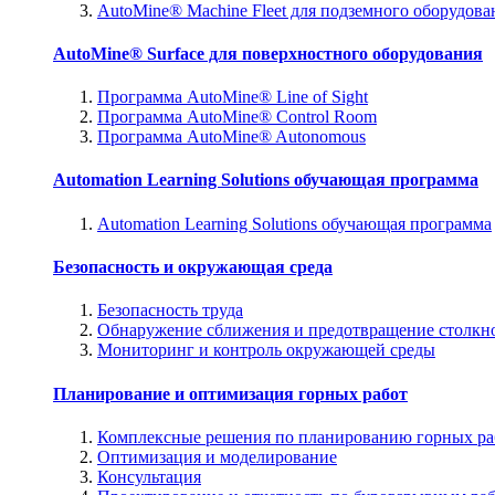
AutoMine® Machine Fleet для подземного оборудова
AutoMine® Surface для поверхностного оборудования
Программа AutoMine® Line of Sight
Программа AutoMine® Control Room
Программа AutoMine® Autonomous
Automation Learning Solutions обучающая программа
Automation Learning Solutions обучающая программа
Безопасность и окружающая среда
Безопасность труда
Обнаружение сближения и предотвращение столкн
Мониторинг и контроль окружающей среды
Планирование и оптимизация горных работ
Комплексные решения по планированию горных ра
Оптимизация и моделирование
Консультация