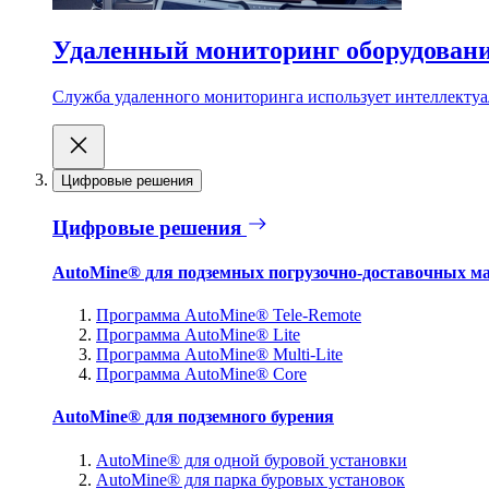
Удаленный мониторинг оборудован
Служба удаленного мониторинга использует интеллектуа
Цифровые решения
Цифровые решения
AutoMine® для подземных погрузочно-доставочных м
Программа AutoMine® Tele-Remote
Программа AutoMine® Lite
Программа AutoMine® Multi-Lite
Программа AutoMine® Core
AutoMine® для подземного бурения
AutoMine® для одной буровой установки
AutoMine® для парка буровых установок