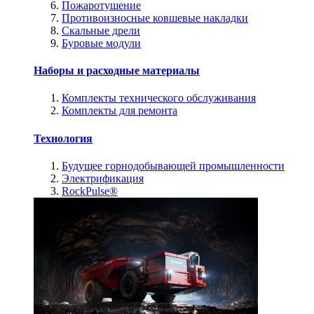
Пожаротушение
Противоизносные ковшевые накладки
Скальные дрели
Буровые модули
Наборы и расходные материалы
Комплекты технического обслуживания
Комплекты для ремонта
Технология
Будущее горнодобывающей промышленности
Электрификация
RockPulse®