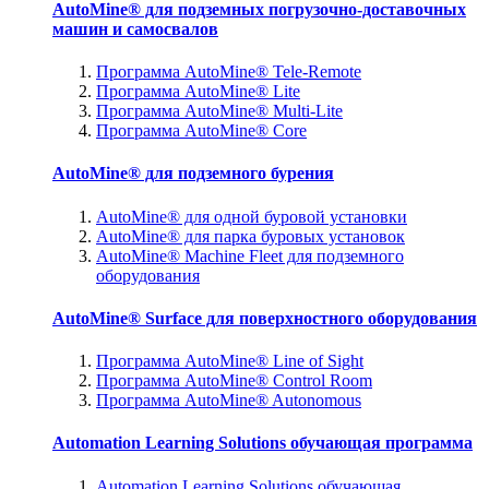
AutoMine® для подземных погрузочно-доставочных
машин и самосвалов
Программа AutoMine® Tele-Remote
Программа AutoMine® Lite
Программа AutoMine® Multi-Lite
Программа AutoMine® Core
AutoMine® для подземного бурения
AutoMine® для одной буровой установки
AutoMine® для парка буровых установок
AutoMine® Machine Fleet для подземного
оборудования
AutoMine® Surface для поверхностного оборудования
Программа AutoMine® Line of Sight
Программа AutoMine® Control Room
Программа AutoMine® Autonomous
Automation Learning Solutions обучающая программа
Automation Learning Solutions обучающая