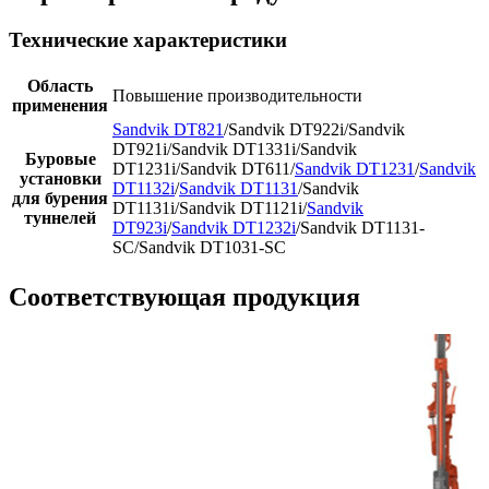
Технические характеристики
Область
Повышение производительности
применения
Sandvik DT821
/Sandvik DT922i/Sandvik
DT921i/Sandvik DT1331i/Sandvik
Буровые
DT1231i/Sandvik DT611/
Sandvik DT1231
/
Sandvik
установки
DT1132i
/
Sandvik DT1131
/Sandvik
для бурения
DT1131i/Sandvik DT1121i/
Sandvik
туннелей
DT923i
/
Sandvik DT1232i
/Sandvik DT1131-
SC/Sandvik DT1031-SC
Соответствующая продукция