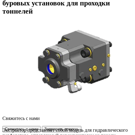
буровых установок для проходки
тоннелей
Свяжитесь с нами
Свяжитесь с нами
Запросить помощь
Экстрактор представляет собой модуль для гидравлического