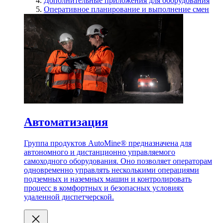
Дополнительные приложения для оборудования
Оперативное планирование и выполнение смен
Автоматизация
Группа продуктов AutoMine® предназначена для
автономного и дистанционно управляемого
самоходного оборудования. Оно позволяет операторам
одновременно управлять несколькими операциями
подземных и наземных машин и контролировать
процесс в комфортных и безопасных условиях
удаленной диспетчерской.