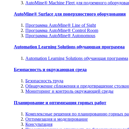
AutoMine® Machine Fleet для подземного оборудова
AutoMine® Surface для поверхностного оборудования
Программа AutoMine® Line of Sight
Программа AutoMine® Control Room
Программа AutoMine® Autonomous
Automation Learning Solutions обучающая программа
Automation Learning Solutions обучающая программа
Безопасность и окружающая среда
Безопасность труда
Обнаружение сближения и предотвращение столкн
Мониторинг и контроль окружающей среды
Планирование и оптимизация горных работ
Комплексные решения по планированию горных ра
Оптимизация и моделирование
Консультация