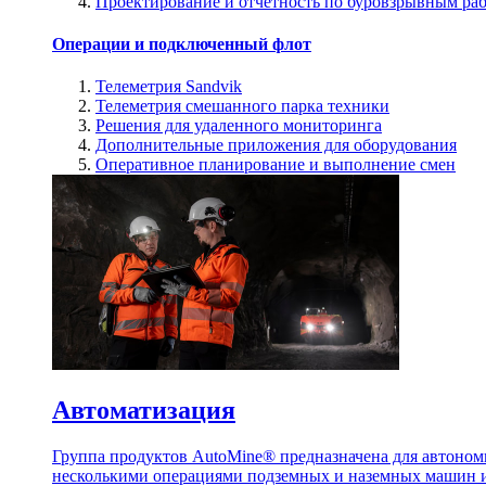
Проектирование и отчетность по буровзрывным ра
Операции и подключенный флот
Телеметрия Sandvik
Телеметрия смешанного парка техники
Решения для удаленного мониторинга
Дополнительные приложения для оборудования
Оперативное планирование и выполнение смен
Автоматизация
Группа продуктов AutoMine® предназначена для автоном
несколькими операциями подземных и наземных машин и 