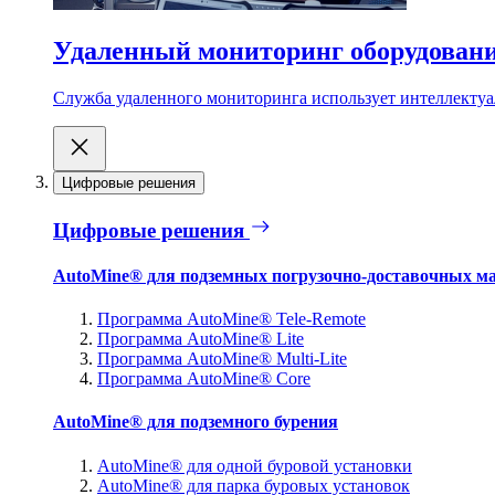
Удаленный мониторинг оборудован
Служба удаленного мониторинга использует интеллектуа
Цифровые решения
Цифровые решения
AutoMine® для подземных погрузочно-доставочных м
Программа AutoMine® Tele-Remote
Программа AutoMine® Lite
Программа AutoMine® Multi-Lite
Программа AutoMine® Core
AutoMine® для подземного бурения
AutoMine® для одной буровой установки
AutoMine® для парка буровых установок