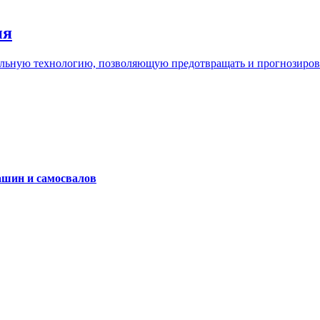
ия
льную технологию, позволяющую предотвращать и прогнозироват
ашин и самосвалов