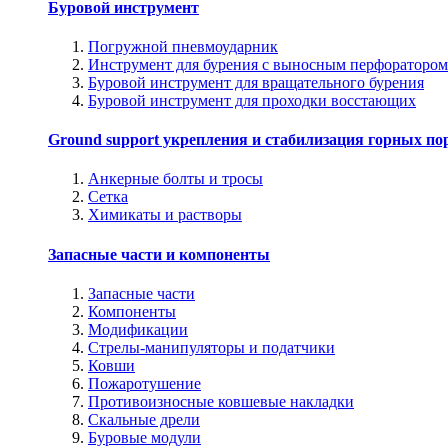
Буровой инструмент
Погружной пневмоударник
Инструмент для бурения с выносным перфоратором
Буровой инструмент для вращательного бурения
Буровой инструмент для проходки восстающих
Ground support укрепления и стабилизация горных по
Анкерные болты и тросы
Сетка
Химикаты и растворы
Запасные части и компоненты
Запасные части
Компоненты
Модификации
Стрелы-манипуляторы и податчики
Ковши
Пожаротушение
Противоизносные ковшевые накладки
Скальные дрели
Буровые модули