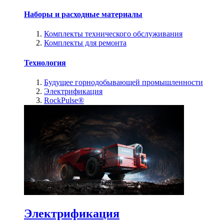
Наборы и расходные материалы
Комплекты технического обслуживания
Комплекты для ремонта
Технология
Будущее горнодобывающей промышленности
Электрификация
RockPulse®
Электрификация