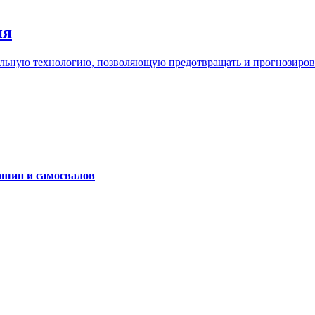
ия
льную технологию, позволяющую предотвращать и прогнозироват
ашин и самосвалов