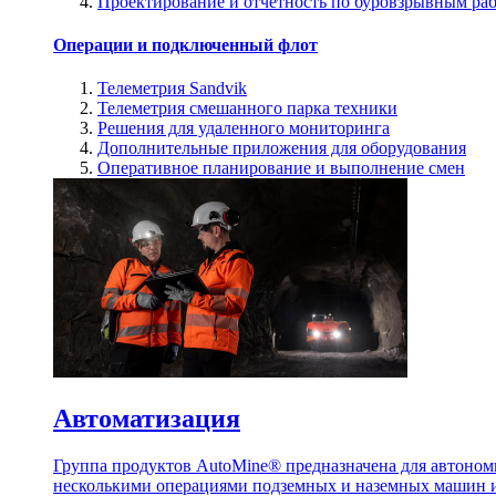
Проектирование и отчетность по буровзрывным ра
Операции и подключенный флот
Телеметрия Sandvik
Телеметрия смешанного парка техники
Решения для удаленного мониторинга
Дополнительные приложения для оборудования
Оперативное планирование и выполнение смен
Автоматизация
Группа продуктов AutoMine® предназначена для автоном
несколькими операциями подземных и наземных машин и 