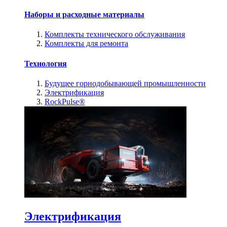
Наборы и расходные материалы
Комплекты технического обслуживания
Комплекты для ремонта
Технология
Будущее горнодобывающей промышленности
Электрификация
RockPulse®
Электрификация