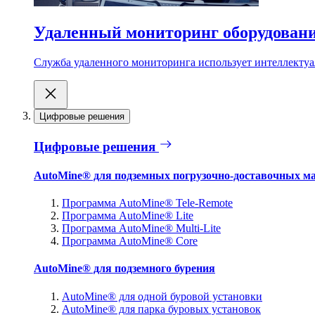
Удаленный мониторинг оборудован
Служба удаленного мониторинга использует интеллектуа
Цифровые решения
Цифровые решения
AutoMine® для подземных погрузочно-доставочных м
Программа AutoMine® Tele-Remote
Программа AutoMine® Lite
Программа AutoMine® Multi-Lite
Программа AutoMine® Core
AutoMine® для подземного бурения
AutoMine® для одной буровой установки
AutoMine® для парка буровых установок