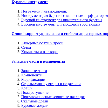
Буровой инструмент
Погружной пневмоударник
Инструмент для бурения с выносным перфоратором
Буровой инструмент для вращательного бурения
Буровой инструмент для проходки восстающих
Ground support укрепления и стабилизация горных по
Анкерные болты и тросы
Сетка
Химикаты и растворы
Запасные части и компоненты
Запасные части
Компоненты
Модификации
Стрелы-манипуляторы и податчики
Ковши
Пожаротушение
Противоизносные ковшевые накладки
Скальные дрели
Буровые модули