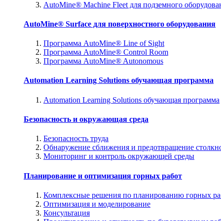
AutoMine® Machine Fleet для подземного оборудова
AutoMine® Surface для поверхностного оборудования
Программа AutoMine® Line of Sight
Программа AutoMine® Control Room
Программа AutoMine® Autonomous
Automation Learning Solutions обучающая программа
Automation Learning Solutions обучающая программа
Безопасность и окружающая среда
Безопасность труда
Обнаружение сближения и предотвращение столкн
Мониторинг и контроль окружающей среды
Планирование и оптимизация горных работ
Комплексные решения по планированию горных ра
Оптимизация и моделирование
Консультация