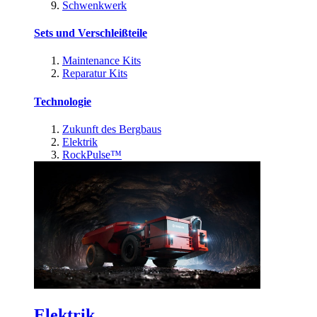
Schwenkwerk
Sets und Verschleißteile
Maintenance Kits
Reparatur Kits
Technologie
Zukunft des Bergbaus
Elektrik
RockPulse™
Elektrik