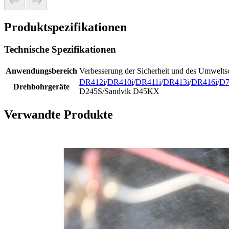
Produktspezifikationen
Technische Spezifikationen
Anwendungsbereich
Verbesserung der Sicherheit und des Umwelts
DR412i
/
DR410i
/
DR411i
/
DR413i
/
DR416i
/
D
Drehbohrgeräte
D245S/Sandvik D45KX
Verwandte Produkte