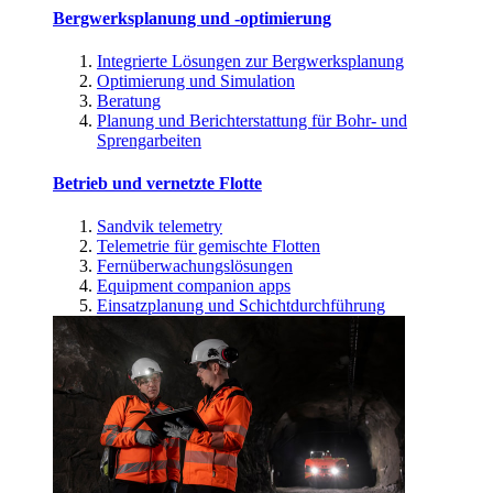
Bergwerksplanung und -optimierung
Integrierte Lösungen zur Bergwerksplanung
Optimierung und Simulation
Beratung
Planung und Berichterstattung für Bohr- und
Sprengarbeiten
Betrieb und vernetzte Flotte
Sandvik telemetry
Telemetrie für gemischte Flotten
Fernüberwachungslösungen
Equipment companion apps
Einsatzplanung und Schichtdurchführung