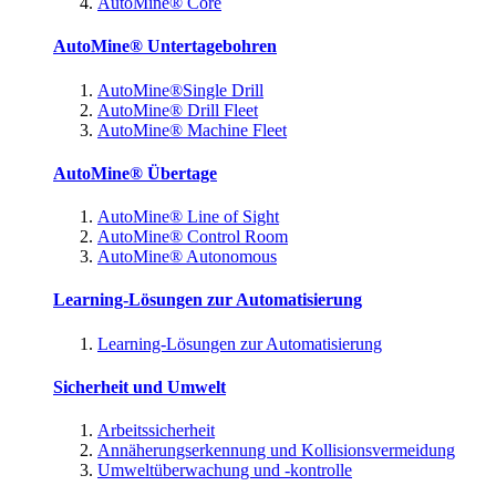
AutoMine® Core
AutoMine® Untertagebohren
AutoMine®Single Drill
AutoMine® Drill Fleet
AutoMine® Machine Fleet
AutoMine® Übertage
AutoMine® Line of Sight
AutoMine® Control Room
AutoMine® Autonomous
Learning-Lösungen zur Automatisierung
Learning-Lösungen zur Automatisierung
Sicherheit und Umwelt
Arbeitssicherheit
Annäherungserkennung und Kollisionsvermeidung
Umweltüberwachung und -kontrolle