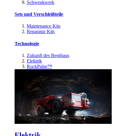
Schwenkwerk
Sets und Verschleißteile
Maintenance Kits
Reparatur Kits
Technologie
Zukunft des Bergbaus
Elektrik
RockPulse™
Elektrik