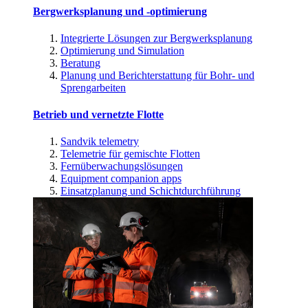
Bergwerksplanung und -optimierung
Integrierte Lösungen zur Bergwerksplanung
Optimierung und Simulation
Beratung
Planung und Berichterstattung für Bohr- und
Sprengarbeiten
Betrieb und vernetzte Flotte
Sandvik telemetry
Telemetrie für gemischte Flotten
Fernüberwachungslösungen
Equipment companion apps
Einsatzplanung und Schichtdurchführung