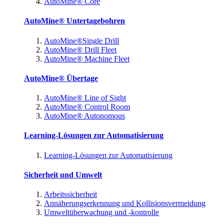
AutoMine® Core
AutoMine® Untertagebohren
AutoMine®Single Drill
AutoMine® Drill Fleet
AutoMine® Machine Fleet
AutoMine® Übertage
AutoMine® Line of Sight
AutoMine® Control Room
AutoMine® Autonomous
Learning-Lösungen zur Automatisierung
Learning-Lösungen zur Automatisierung
Sicherheit und Umwelt
Arbeitssicherheit
Annäherungserkennung und Kollisionsvermeidung
Umweltüberwachung und -kontrolle