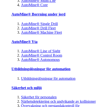
AutoMine® Multi-Lite
AutoMine® Core
AutoMine® Borrning under jord
AutoMine® Single Drill
AutoMine® Drill Fleet
AutoMine® Machine Fleet
AutoMine® Yta
AutoMine® Line of Sight
AutoMine® Control Room
AutoMine® Autonomous
Utbildningslösningar för automation
Utbildningslösningar för automation
Säkerhet och miljö
Säkerhet för personalen
Närhetsdetektering och undvikande av kollisioner
Övervakning och prestandakontroll för