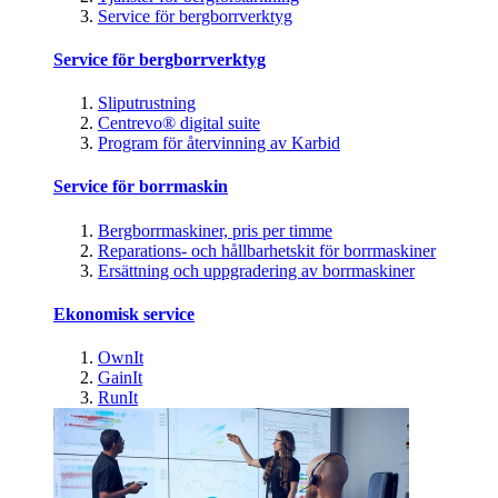
Service för bergborrverktyg
Service för bergborrverktyg
Sliputrustning
Centrevo® digital suite
Program för återvinning av Karbid
Service för borrmaskin
Bergborrmaskiner, pris per timme
Reparations- och hållbarhetskit för borrmaskiner
Ersättning och uppgradering av borrmaskiner
Ekonomisk service
OwnIt
GainIt
RunIt