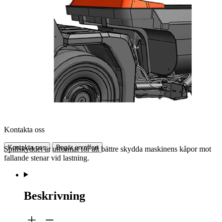
Kontakta oss
Kontakta oss
Begär en offert
Spillskyddet är utformat för att bättre skydda maskinens kåpor mot
fallande stenar vid lastning.
Beskrivning