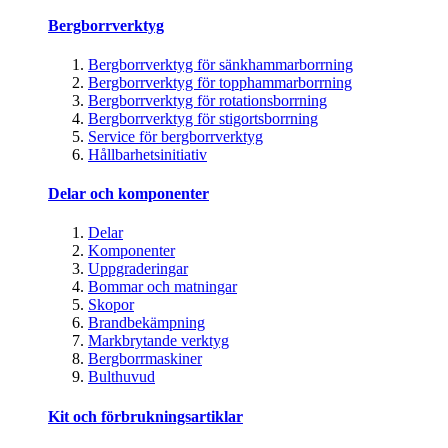
Bergborrverktyg
Bergborrverktyg för sänkhammarborrning
Bergborrverktyg för topphammarborrning
Bergborrverktyg för rotationsborrning
Bergborrverktyg för stigortsborrning
Service för bergborrverktyg
Hållbarhetsinitiativ
Delar och komponenter
Delar
Komponenter
Uppgraderingar
Bommar och matningar
Skopor
Brandbekämpning
Markbrytande verktyg
Bergborrmaskiner
Bulthuvud
Kit och förbrukningsartiklar