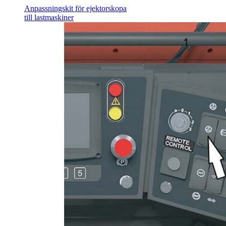
Anpassningskit för ejektorskopa
till lastmaskiner