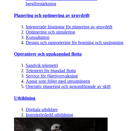
bergförstärkning
Planering och optimering av gruvdrift
Integrerade lösningar för planering av gruvdrift
Optimering och simulering
Konsultation
Design och rapportering för borrning och sprängning
Operatörer och uppkopplad flotta
Sandvik telemetri
Telemetri för blandad flotta
Service för fjärrövervakning
Appar som följer med utrustningen
Operativ planering och genomförande av skift
Utbildning
Digitala utbildare
Instruktörsledd utbildning