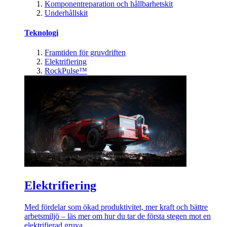
Komponentreparation och hållbarhetskit
Underhållskit
Teknologi
Framtiden för gruvdriften
Elektrifiering
RockPulse™
Elektrifiering
Med fördelar som ökad produktivitet, mer kraft och bättre
arbetsmiljö – läs mer om hur du tar de första stegen mot en
elektrifierad gruva.