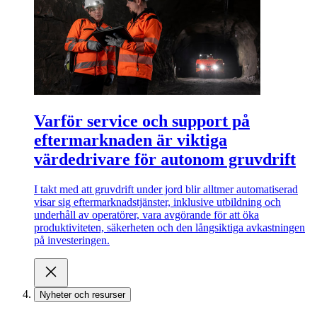
Varför service och support på
eftermarknaden är viktiga
värdedrivare för autonom gruvdrift
I takt med att gruvdrift under jord blir alltmer automatiserad
visar sig eftermarknadstjänster, inklusive utbildning och
underhåll av operatörer, vara avgörande för att öka
produktiviteten, säkerheten och den långsiktiga avkastningen
på investeringen.
Nyheter och resurser