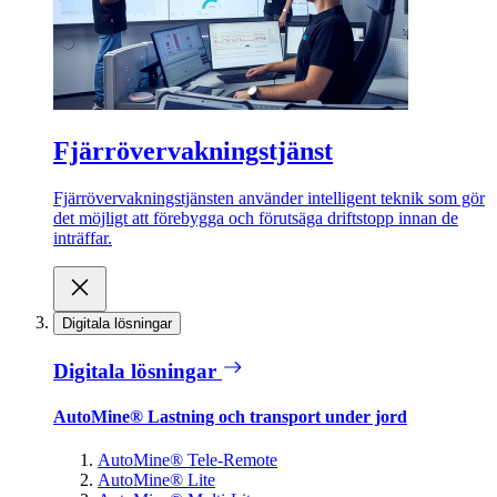
Fjärrövervakningstjänst
Fjärrövervakningstjänsten använder intelligent teknik som gör
det möjligt att förebygga och förutsäga driftstopp innan de
inträffar.
Digitala lösningar
Digitala lösningar
AutoMine® Lastning och transport under jord
AutoMine® Tele-Remote
AutoMine® Lite