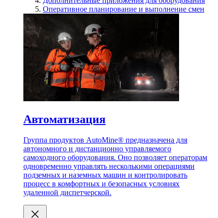
Дополнительные приложения для оборудования
Оперативное планирование и выполнение смен
Автоматизация
Группа продуктов AutoMine® предназначена для
автономного и дистанционно управляемого
самоходного оборудования. Оно позволяет операторам
одновременно управлять несколькими операциями
подземных и наземных машин и контролировать
процесс в комфортных и безопасных условиях
удаленной диспетчерской.