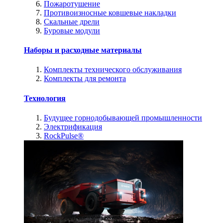
Пожаротушение
Противоизносные ковшевые накладки
Скальные дрели
Буровые модули
Наборы и расходные материалы
Комплекты технического обслуживания
Комплекты для ремонта
Технология
Будущее горнодобывающей промышленности
Электрификация
RockPulse®