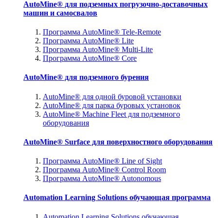
AutoMine® для подземных погрузочно-доставочных
машин и самосвалов
Программа AutoMine® Tele-Remote
Программа AutoMine® Lite
Программа AutoMine® Multi-Lite
Программа AutoMine® Core
AutoMine® для подземного бурения
AutoMine® для одной буровой установки
AutoMine® для парка буровых установок
AutoMine® Machine Fleet для подземного
оборудования
AutoMine® Surface для поверхностного оборудования
Программа AutoMine® Line of Sight
Программа AutoMine® Control Room
Программа AutoMine® Autonomous
Automation Learning Solutions обучающая программа
Automation Learning Solutions обучающая