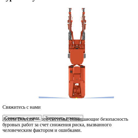
Свяжитесь с нами
Свяжитесь с нами
Запросить помощь
Access Detector — это системы, повышающие безопасность
буровых работ за счет снижения риска, вызванного
человеческим фактором и ошибками.