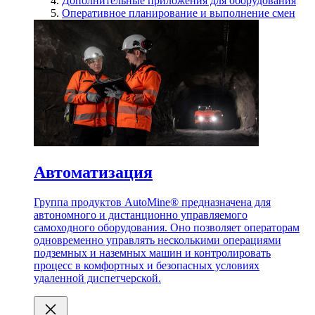
Дополнительные приложения для оборудования
Оперативное планирование и выполнение смен
Автоматизация
Группа продуктов AutoMine® предназначена для
автономного и дистанционно управляемого
самоходного оборудования. Оно позволяет операторам
одновременно управлять несколькими операциями
подземных и наземных машин и контролировать
процесс в комфортных и безопасных условиях
удаленной диспетчерской.