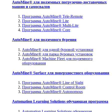
AutoMine® для подземных погрузочно-доставочных
машин и самосвалов
Программа AutoMine® Tele-Remote
Программа AutoMine® Lite
Программа AutoMine® Multi-Lite
Программа AutoMine® Core
AutoMine® для подземного бурения
AutoMine® для одной буровой установки
AutoMine® для парка буровых установок
AutoMine® Machine Fleet для подземного
оборудования
AutoMine® Surface для поверхностного оборудования
Программа AutoMine® Line of Sight
Программа AutoMine® Control Room
Программа AutoMine® Autonomous
Automation Learning Solutions обучающая программа
Automation Learning Solutions обучающая