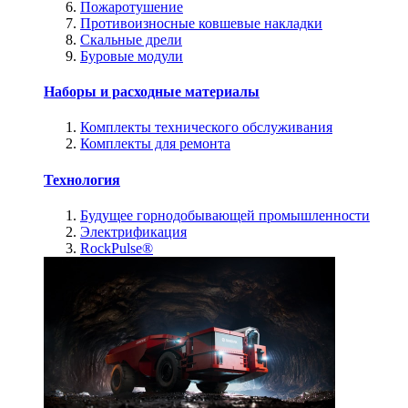
Пожаротушение
Противоизносные ковшевые накладки
Скальные дрели
Буровые модули
Наборы и расходные материалы
Комплекты технического обслуживания
Комплекты для ремонта
Технология
Будущее горнодобывающей промышленности
Электрификация
RockPulse®