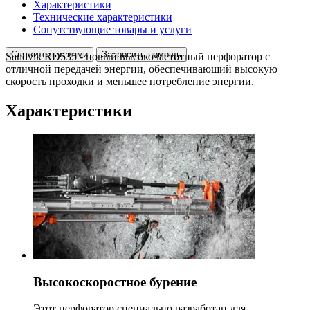
Характеристики
Технические характеристики
Сопутствующие товары и услуги
Свяжитесь с нами
Запросить помощь
Sandvik RD535 - новый высокочастотный перфоратор с
отличной передачей энергии, обеспечивающий высокую
скорость проходки и меньшее потребление энергии.
Характеристики
Высокоскоростное бурение
Этот перфоратор специально разработан для