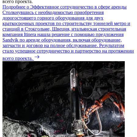
всего проекта.
Подробнее о Эффективное сотрудничество в сфере аренды
Столкнувшись с необходимостью приобретения
дорогостоящего горного оборудования для двух
краткосрочных проектов по строительству тоннелей метро и
станций в Стокгольме, Швеция, итальянская строительная
компания Itinera нашла решение с помощью предложения
Sandvik по аренде оборудования, включая оборудование,
запчасти и договор на полное обслуживание. Результатом
стало успешное сотрудничество и партнерство на протяжении
всего проекта.