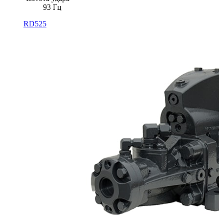
93 Гц
RD525