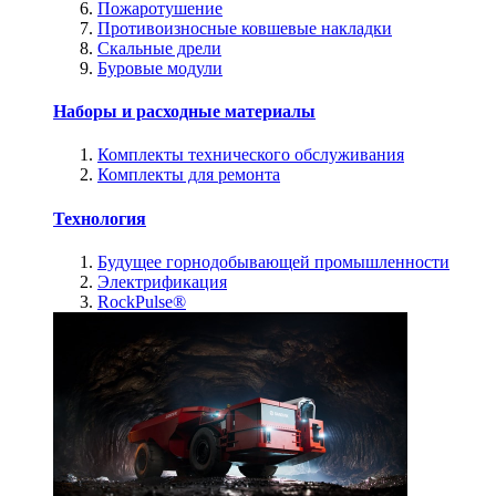
Пожаротушение
Противоизносные ковшевые накладки
Скальные дрели
Буровые модули
Наборы и расходные материалы
Комплекты технического обслуживания
Комплекты для ремонта
Технология
Будущее горнодобывающей промышленности
Электрификация
RockPulse®