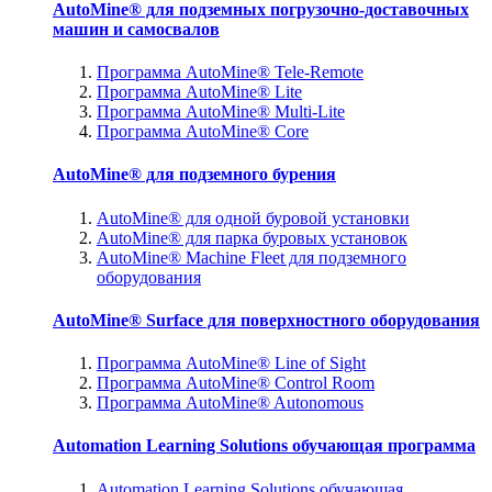
AutoMine® для подземных погрузочно-доставочных
машин и самосвалов
Программа AutoMine® Tele-Remote
Программа AutoMine® Lite
Программа AutoMine® Multi-Lite
Программа AutoMine® Core
AutoMine® для подземного бурения
AutoMine® для одной буровой установки
AutoMine® для парка буровых установок
AutoMine® Machine Fleet для подземного
оборудования
AutoMine® Surface для поверхностного оборудования
Программа AutoMine® Line of Sight
Программа AutoMine® Control Room
Программа AutoMine® Autonomous
Automation Learning Solutions обучающая программа
Automation Learning Solutions обучающая