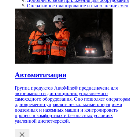
Дополнительные приложения для оборудования
Оперативное планирование и выполнение смен
Автоматизация
Группа продуктов AutoMine® предназначена для
автономного и дистанционно управляемого
самоходного оборудования. Оно позволяет операторам
одновременно управлять несколькими операциями
подземных и наземных машин и контролировать
процесс в комфортных и безопасных условиях
удаленной диспетчерской.