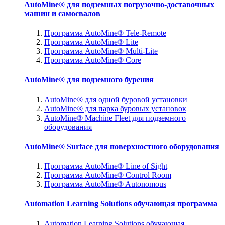
AutoMine® для подземных погрузочно-доставочных
машин и самосвалов
Программа AutoMine® Tele-Remote
Программа AutoMine® Lite
Программа AutoMine® Multi-Lite
Программа AutoMine® Core
AutoMine® для подземного бурения
AutoMine® для одной буровой установки
AutoMine® для парка буровых установок
AutoMine® Machine Fleet для подземного
оборудования
AutoMine® Surface для поверхностного оборудования
Программа AutoMine® Line of Sight
Программа AutoMine® Control Room
Программа AutoMine® Autonomous
Automation Learning Solutions обучающая программа
Automation Learning Solutions обучающая