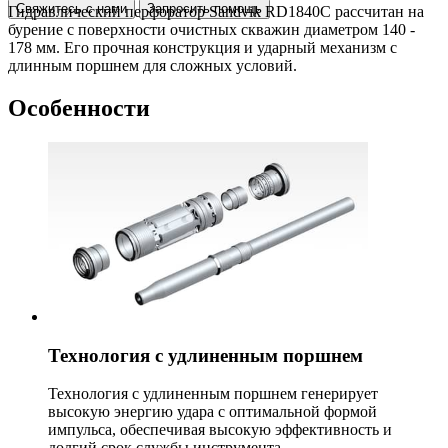
Свяжитесь с нами
Запросить помощь
Гидравлический перфоратор Sandvik RD1840C рассчитан на
бурение с поверхности очистных скважин диаметром 140 -
178 мм. Его прочная конструкция и ударный механизм с
длинным поршнем для сложных условий.
Особенности
Технология с удлиненным поршнем
Технология с удлиненным поршнем генерирует
высокую энергию удара с оптимальной формой
импульса, обеспечивая высокую эффективность и
долгий срок службы инструмента.