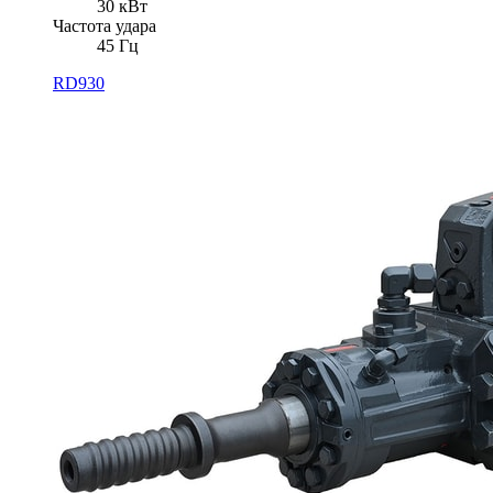
30 кВт
Частота удара
45 Гц
RD930