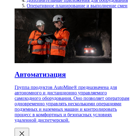
Дополнительные приложения для оборудования
Оперативное планирование и выполнение смен
Автоматизация
Группа продуктов AutoMine® предназначена для
автономного и дистанционно управляемого
самоходного оборудования. Оно позволяет операторам
одновременно управлять несколькими операциями
подземных и наземных машин и контролировать
процесс в комфортных и безопасных условиях
удаленной диспетчерской.