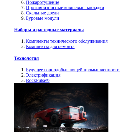
Пожаротушение
Противоизносные ковшевые накладки
Скальные дрели
Буровые модули
Наборы и расходные материалы
Комплекты технического обслуживания
Комплекты для ремонта
Технология
Будущее горнодобывающей промышленности
Электрификация
RockPulse®