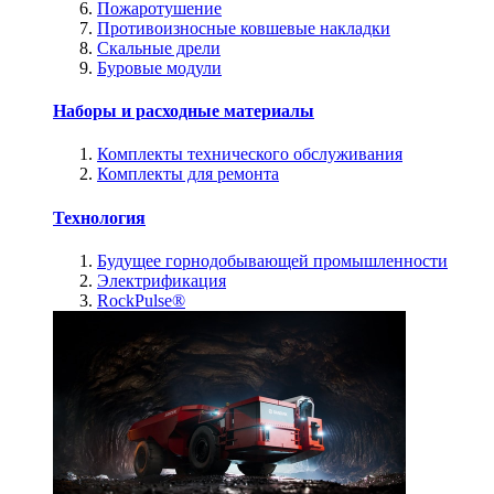
Пожаротушение
Противоизносные ковшевые накладки
Скальные дрели
Буровые модули
Наборы и расходные материалы
Комплекты технического обслуживания
Комплекты для ремонта
Технология
Будущее горнодобывающей промышленности
Электрификация
RockPulse®