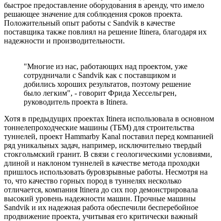
быстрое предоставление оборудования в аренду, что имело
решающее значение для соблюдения сроков проекта.
Положительный опыт работы с Sandvik в качестве
поставщика также повлиял на решение Itinera, благодаря их
надежности и производительности.
"Многие из нас, работающих над проектом, уже
сотрудничали с Sandvik как с поставщиком и
добились хороших результатов, поэтому решение
было легким", - говорит Фрида Хессельгрен,
руководитель проекта в Itinera.
Хотя в предыдущих проектах Itinera использовала в основном
тоннелепроходческие машины (ТБМ) для строительства
туннелей, проект Hammarby Kanal поставил перед компанией
ряд уникальных задач, например, исключительно твердый
стокгольмский гранит. В связи с геологическими условиями,
длиной и наклоном туннелей в качестве метода проходки
пришлось использовать буровзрывные работы. Несмотря на
то, что качество горных пород в туннелях несколько
отличается, компания Itinera до сих пор демонстрировала
высокий уровень надежности машин. Прочные машины
Sandvik и их надежная работа обеспечили бесперебойное
продвижение проекта, учитывая его критически важный