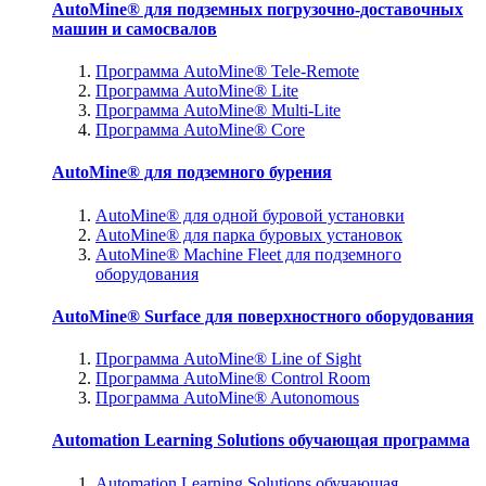
AutoMine® для подземных погрузочно-доставочных
машин и самосвалов
Программа AutoMine® Tele-Remote
Программа AutoMine® Lite
Программа AutoMine® Multi-Lite
Программа AutoMine® Core
AutoMine® для подземного бурения
AutoMine® для одной буровой установки
AutoMine® для парка буровых установок
AutoMine® Machine Fleet для подземного
оборудования
AutoMine® Surface для поверхностного оборудования
Программа AutoMine® Line of Sight
Программа AutoMine® Control Room
Программа AutoMine® Autonomous
Automation Learning Solutions обучающая программа
Automation Learning Solutions обучающая