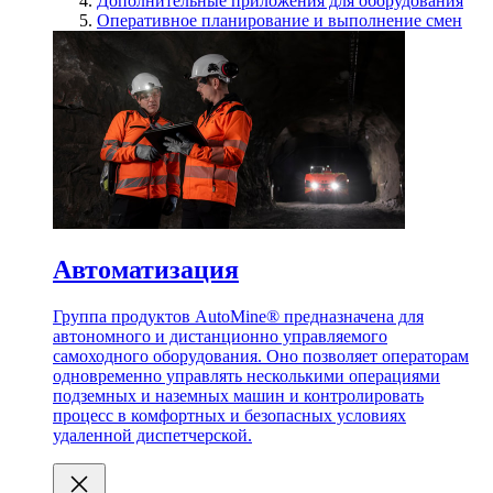
Дополнительные приложения для оборудования
Оперативное планирование и выполнение смен
Автоматизация
Группа продуктов AutoMine® предназначена для
автономного и дистанционно управляемого
самоходного оборудования. Оно позволяет операторам
одновременно управлять несколькими операциями
подземных и наземных машин и контролировать
процесс в комфортных и безопасных условиях
удаленной диспетчерской.