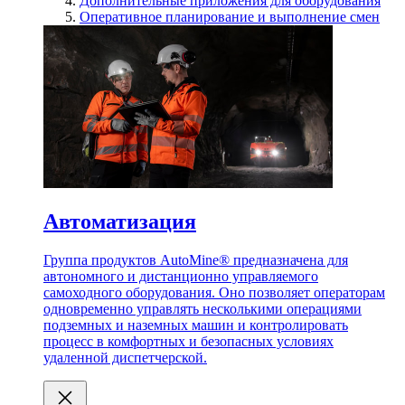
Дополнительные приложения для оборудования
Оперативное планирование и выполнение смен
Автоматизация
Группа продуктов AutoMine® предназначена для
автономного и дистанционно управляемого
самоходного оборудования. Оно позволяет операторам
одновременно управлять несколькими операциями
подземных и наземных машин и контролировать
процесс в комфортных и безопасных условиях
удаленной диспетчерской.