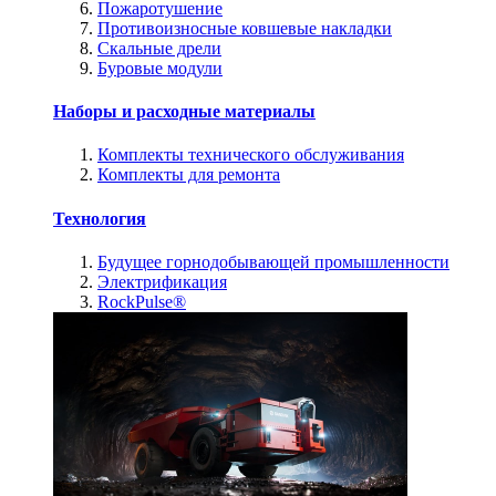
Пожаротушение
Противоизносные ковшевые накладки
Скальные дрели
Буровые модули
Наборы и расходные материалы
Комплекты технического обслуживания
Комплекты для ремонта
Технология
Будущее горнодобывающей промышленности
Электрификация
RockPulse®