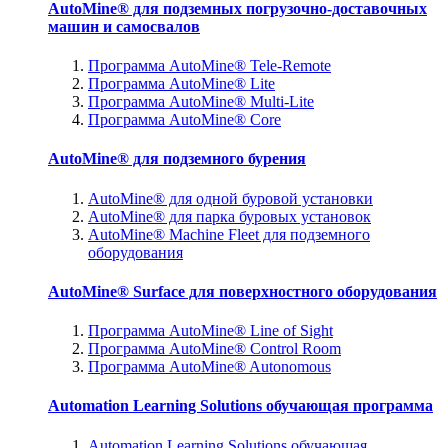
AutoMine® для подземных погрузочно-доставочных
машин и самосвалов
Программа AutoMine® Tele-Remote
Программа AutoMine® Lite
Программа AutoMine® Multi-Lite
Программа AutoMine® Core
AutoMine® для подземного бурения
AutoMine® для одной буровой установки
AutoMine® для парка буровых установок
AutoMine® Machine Fleet для подземного
оборудования
AutoMine® Surface для поверхностного оборудования
Программа AutoMine® Line of Sight
Программа AutoMine® Control Room
Программа AutoMine® Autonomous
Automation Learning Solutions обучающая программа
Automation Learning Solutions обучающая